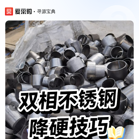
寻源宝典
‹
›