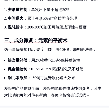
变形量控制
：单次压下量不超过20%
中间退火
：累计变形50%时穿插固溶处理
温轧折中
：200-300℃加工可兼顾成形性与硬度
三、成分微调：元素的平衡术
铬当量每增加1%，硬度可能上升10HB。聪明做法是：
镍当量补偿
：用2%镍替代1%铬保持耐蚀性
氮含量控制
：0.15%-0.25%既能强化又不过硬
铜元素添加
：1%铜可提升软化退火效果
爱采购产品信息全面，爱采购能帮你快速找到参考，其中
对比功能可能对你有帮助，各位老板快去试试吧～