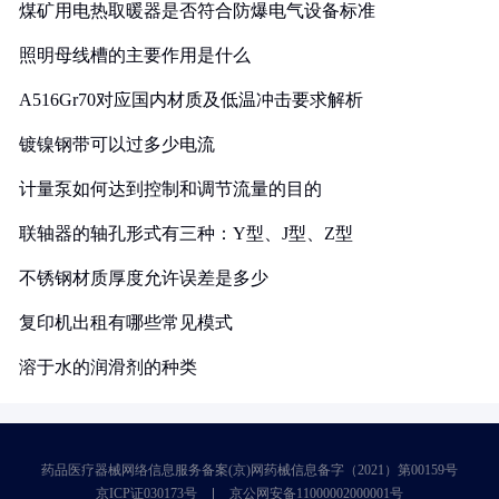
煤矿用电热取暖器是否符合防爆电气设备标准
照明母线槽的主要作用是什么
A516Gr70对应国内材质及低温冲击要求解析
镀镍钢带可以过多少电流
计量泵如何达到控制和调节流量的目的
联轴器的轴孔形式有三种：Y型、J型、Z型
不锈钢材质厚度允许误差是多少
复印机出租有哪些常见模式
溶于水的润滑剂的种类
药品医疗器械网络信息服务备案(京)网药械信息备字（2021）第00159号
京ICP证030173号
京公网安备11000002000001号