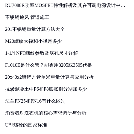
RU7088R功率MOSFET特性解析及其在可调电源设计中的
实践
不锈钢通风 管道施工
201不锈钢重量计算方法大全
M20螺纹大径和小径是多少
1-1/4 NPT螺纹参数及底孔尺寸详解
F1010E是什么管？能否用3205或3505代换
20x40x2镀锌方管单米重量计算与应用分析
抗渗混凝土中P6和P8膨胀剂分别加多少
法兰PN25和PN16有什么区别
消费者对洗衣机的核心需求调研与分析
U型螺栓的国家标准