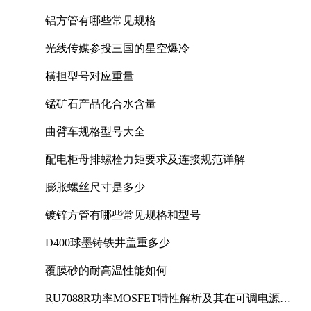
铝方管有哪些常见规格
光线传媒参投三国的星空爆冷
横担型号对应重量
锰矿石产品化合水含量
曲臂车规格型号大全
配电柜母排螺栓力矩要求及连接规范详解
膨胀螺丝尺寸是多少
镀锌方管有哪些常见规格和型号
D400球墨铸铁井盖重多少
覆膜砂的耐高温性能如何
RU7088R功率MOSFET特性解析及其在可调电源设
计中的实践