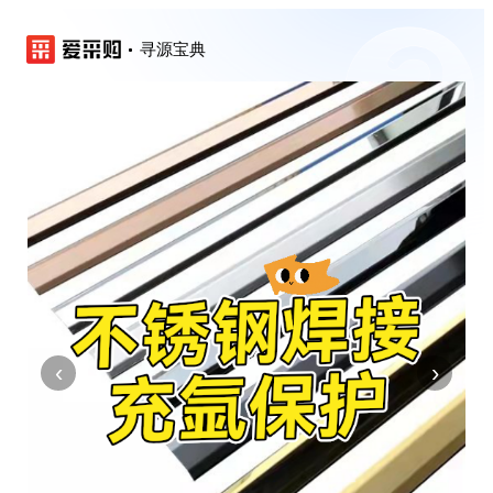
寻源宝典
‹
›