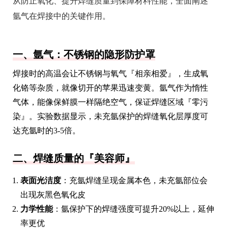
从防止氧化、提升焊缝质量到保障材料性能，全面阐述
氩气在焊接中的关键作用。
一、氩气：不锈钢的隐形防护罩
焊接时的高温会让不锈钢与氧气『相亲相爱』，生成氧
化铬等杂质，就像切开的苹果迅速变黄。氩气作为惰性
气体，能像保鲜膜一样隔绝空气，保证焊缝区域『零污
染』。实验数据显示，未充氩保护的焊缝氧化层厚度可
达充氩时的3-5倍。
二、焊缝质量的『美容师』
表面光洁度
：充氩焊缝呈现金属本色，未充氩部位会
出现灰黑色氧化皮
力学性能
：氩保护下的焊缝强度可提升20%以上，延伸
率更优