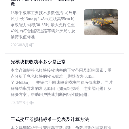
数
13米平板车主要技术参数包括: a)外形
尺寸:长13m×宽2.45m,栏板高55cm b)
承载能力:标载30-35吨,最大允许总重
49吨 c)符合国家道路车辆外廓尺寸及
轴荷限值标准
2026年8月4日
光模块接收功率多少是正常
本文详细解答光模块接收功率的正常范围及影响因素，重
点分析千兆光模块的收光标准（典型值为-3dBm
至-24dBm），并提供不同速率光模块的参考值表格。同时
解释功率异常的常见原因（如光纤损耗、连接器问题）及
解决方案，帮助用户快速判断网络性能问题。
2026年8月4日
干式变压器损耗标准一览表及计算方法
本文详细解析干式变压器空载损耗、负载损耗的国家标准