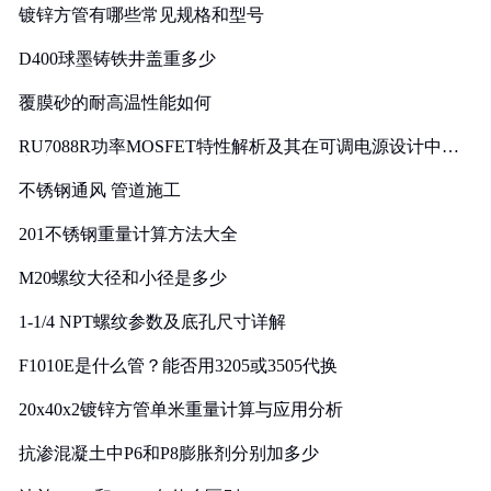
镀锌方管有哪些常见规格和型号
D400球墨铸铁井盖重多少
覆膜砂的耐高温性能如何
RU7088R功率MOSFET特性解析及其在可调电源设计中的
实践
不锈钢通风 管道施工
201不锈钢重量计算方法大全
M20螺纹大径和小径是多少
1-1/4 NPT螺纹参数及底孔尺寸详解
F1010E是什么管？能否用3205或3505代换
20x40x2镀锌方管单米重量计算与应用分析
抗渗混凝土中P6和P8膨胀剂分别加多少