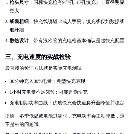
枪头尺寸
：国标快充枪有9个孔（7孔慢充），直径明显
更大
线缆粗细
：快充线缆堪比成人手腕，慢充线仅如数据线
般纤细
散热设计
：带有液冷管的充电枪基本确认是超快充配置
三、充电速度的实战检验
最直接的验证方法就是实际充电测试：
30分钟充入80%电量：典型快充表现
1小时充电量不足50%：可能是伪快充
充电初期功率曲线：优质快充会快速爬升至峰值并稳定
提醒：冬季低温或电池过满时，充电功率会主动降低，这
不是桩的问题哦！