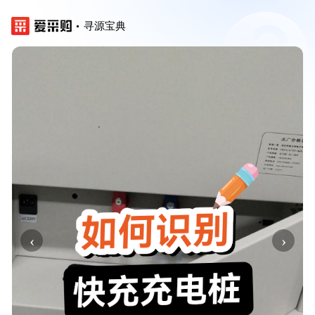
寻源宝典
‹
›