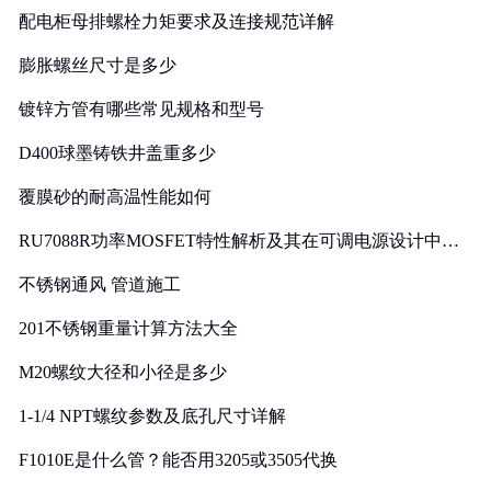
配电柜母排螺栓力矩要求及连接规范详解
膨胀螺丝尺寸是多少
镀锌方管有哪些常见规格和型号
D400球墨铸铁井盖重多少
覆膜砂的耐高温性能如何
RU7088R功率MOSFET特性解析及其在可调电源设计中的
实践
不锈钢通风 管道施工
201不锈钢重量计算方法大全
M20螺纹大径和小径是多少
1-1/4 NPT螺纹参数及底孔尺寸详解
F1010E是什么管？能否用3205或3505代换