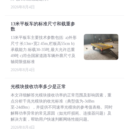
2026年8月4日
13米平板车的标准尺寸和载重参
数
13米平板车主要技术参数包括: a)外形
尺寸:长13m×宽2.45m,栏板高55cm b)
承载能力:标载30-35吨,最大允许总重
49吨 c)符合国家道路车辆外廓尺寸及
轴荷限值标准
2026年8月4日
光模块接收功率多少是正常
本文详细解答光模块接收功率的正常范围及影响因素，重
点分析千兆光模块的收光标准（典型值为-3dBm
至-24dBm），并提供不同速率光模块的参考值表格。同时
解释功率异常的常见原因（如光纤损耗、连接器问题）及
解决方案，帮助用户快速判断网络性能问题。
2026年8月4日