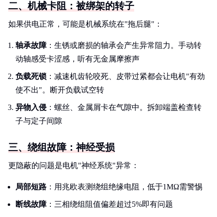
二、机械卡阻：被绑架的转子
如果供电正常，可能是机械系统在"拖后腿"：
轴承故障
：生锈或磨损的轴承会产生异常阻力。手动转
动轴感受卡涩感，听有无金属摩擦声
负载死锁
：减速机齿轮咬死、皮带过紧都会让电机"有劲
使不出"。断开负载试空转
异物入侵
：螺丝、金属屑卡在气隙中。拆卸端盖检查转
子与定子间隙
三、绕组故障：神经受损
更隐蔽的问题是电机"神经系统"异常：
局部短路
：用兆欧表测绕组绝缘电阻，低于1MΩ需警惕
断线故障
：三相绕组阻值偏差超过5%即有问题