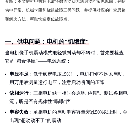
介绍：
本文解析电机通电后轻微震动却无法启动的常见原因，包括
供电异常、机械卡阻和绕组故障三类问题，并提供对应的排查思路
和解决方法，帮助快速定位故障点。
一、供电问题：电机的"饥饿症"
当电机像手机震动模式般轻微抖动却不转时，首先要检查
它的"粮食供应"——电源系统：
电压不足
：低于额定电压15%时，电机扭矩不足以启动。
用万用表测量运行电压，注意启动瞬间的压降
缺相运行
：三相电机缺一相时会原地"跳舞"。测试各相电
流，听是否有规律性"嗡嗡"声
电容失效
：单相电机的启动电容容量衰减50%以上时，会
出现"想动动不了"的震动