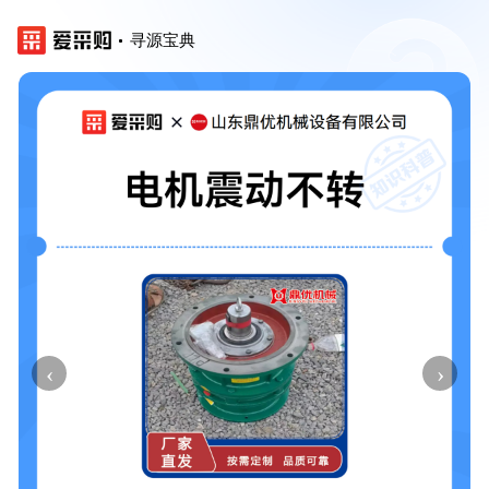
寻源宝典
‹
›