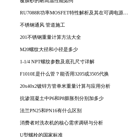
覆膜砂的耐高温性能如何
RU7088R功率MOSFET特性解析及其在可调电源设
计中的实践
不锈钢通风 管道施工
201不锈钢重量计算方法大全
M20螺纹大径和小径是多少
1-1/4 NPT螺纹参数及底孔尺寸详解
F1010E是什么管？能否用3205或3505代换
20x40x2镀锌方管单米重量计算与应用分析
抗渗混凝土中P6和P8膨胀剂分别加多少
法兰PN25和PN16有什么区别
消费者对洗衣机的核心需求调研与分析
U型螺栓的国家标准