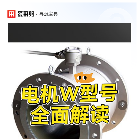
寻源宝典
‹
›