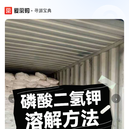
寻源宝典
‹
›