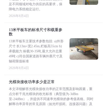
足不同领域对电力供应的高要求，保
障电力系统稳定运行。
2026年8月4日
13米平板车的标准尺寸和载重参
数
13米平板车主要技术参数包括: a)外形
尺寸:长13m×宽2.45m,栏板高55cm b)
承载能力:标载30-35吨,最大允许总重
49吨 c)符合国家道路车辆外廓尺寸及
轴荷限值标准
2026年8月4日
光模块接收功率多少是正常
本文详细解答光模块接收功率的正常范围及影响因素，重
点分析千兆光模块的收光标准（典型值为-3dBm
至-24dBm），并提供不同速率光模块的参考值表格。同时
解释功率异常的常见原因（如光纤损耗、连接器问题）及