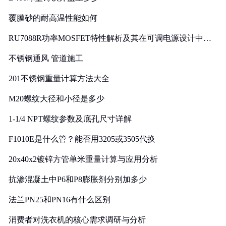
覆膜砂的耐高温性能如何
RU7088R功率MOSFET特性解析及其在可调电源设计中的
实践
不锈钢通风 管道施工
201不锈钢重量计算方法大全
M20螺纹大径和小径是多少
1-1/4 NPT螺纹参数及底孔尺寸详解
F1010E是什么管？能否用3205或3505代换
20x40x2镀锌方管单米重量计算与应用分析
抗渗混凝土中P6和P8膨胀剂分别加多少
法兰PN25和PN16有什么区别
消费者对洗衣机的核心需求调研与分析