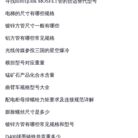
寻找nce01p30k MOSFET管的合适替代型号
电梯的尺寸有哪些规格
镀锌方管尺寸一般有哪些
铝方管有哪些常见规格
光线传媒参投三国的星空爆冷
横担型号对应重量
锰矿石产品化合水含量
曲臂车规格型号大全
配电柜母排螺栓力矩要求及连接规范详解
膨胀螺丝尺寸是多少
镀锌方管有哪些常见规格和型号
D400球墨铸铁井盖重多少