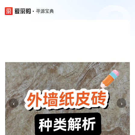
寻源宝典
‹
›