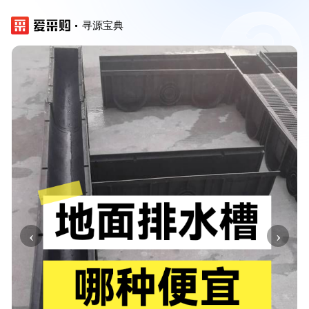
寻源宝典
‹
›