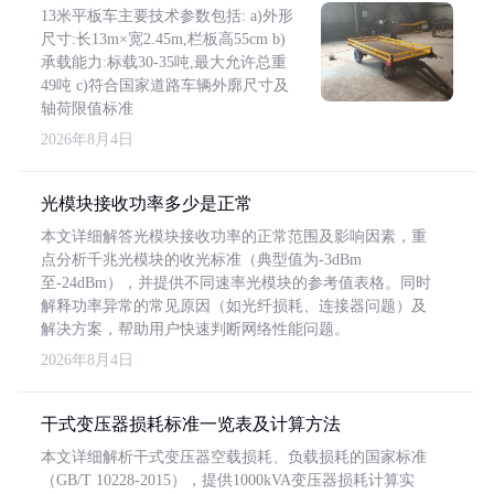
13米平板车主要技术参数包括: a)外形
尺寸:长13m×宽2.45m,栏板高55cm b)
承载能力:标载30-35吨,最大允许总重
49吨 c)符合国家道路车辆外廓尺寸及
轴荷限值标准
2026年8月4日
光模块接收功率多少是正常
本文详细解答光模块接收功率的正常范围及影响因素，重
点分析千兆光模块的收光标准（典型值为-3dBm
至-24dBm），并提供不同速率光模块的参考值表格。同时
解释功率异常的常见原因（如光纤损耗、连接器问题）及
解决方案，帮助用户快速判断网络性能问题。
2026年8月4日
干式变压器损耗标准一览表及计算方法
本文详细解析干式变压器空载损耗、负载损耗的国家标准
（GB/T 10228-2015），提供1000kVA变压器损耗计算实