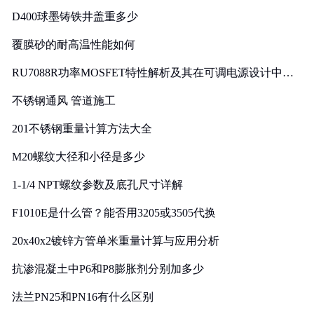
D400球墨铸铁井盖重多少
覆膜砂的耐高温性能如何
RU7088R功率MOSFET特性解析及其在可调电源设计中的
实践
不锈钢通风 管道施工
201不锈钢重量计算方法大全
M20螺纹大径和小径是多少
1-1/4 NPT螺纹参数及底孔尺寸详解
F1010E是什么管？能否用3205或3505代换
20x40x2镀锌方管单米重量计算与应用分析
抗渗混凝土中P6和P8膨胀剂分别加多少
法兰PN25和PN16有什么区别