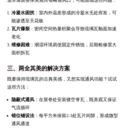
追求屋面整体美观而省略通风口，可能面临这些问题：
冷凝水困扰
：室内外温差形成的冷凝水无处挥发，可
能渗透至天花板
瓦片爆裂
：密闭空间热量积聚会导致琉璃瓦釉面加速
老化
维修困难
：潮湿环境易使固定件锈蚀，后期检修需大
面积拆瓦
三、两全其美的解决方案
既要保持琉璃瓦的古典美感，又想实现通风功能？试试
这些方法：
隐蔽式通风
：在屋脊处安装镂空脊瓦，既美观又保证
气流循环
错位铺设法
：每平方米保留2-3处瓦片间隙，形成微型
通风通道