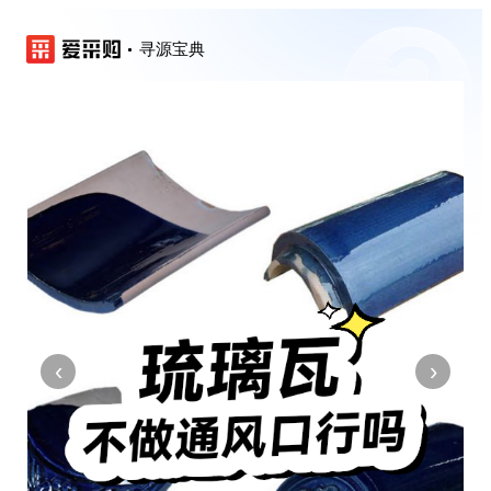
寻源宝典
‹
›