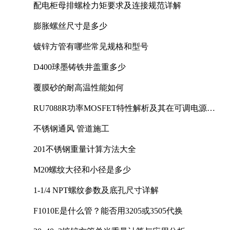
配电柜母排螺栓力矩要求及连接规范详解
膨胀螺丝尺寸是多少
镀锌方管有哪些常见规格和型号
D400球墨铸铁井盖重多少
覆膜砂的耐高温性能如何
RU7088R功率MOSFET特性解析及其在可调电源设
计中的实践
不锈钢通风 管道施工
201不锈钢重量计算方法大全
M20螺纹大径和小径是多少
1-1/4 NPT螺纹参数及底孔尺寸详解
F1010E是什么管？能否用3205或3505代换