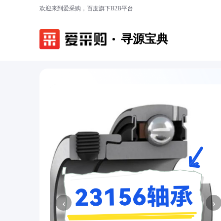
欢迎来到爱采购，百度旗下B2B平台
寻源宝典
‹
›