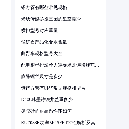
铝方管有哪些常见规格
光线传媒参投三国的星空爆冷
横担型号对应重量
锰矿石产品化合水含量
曲臂车规格型号大全
配电柜母排螺栓力矩要求及连接规范详
解
膨胀螺丝尺寸是多少
镀锌方管有哪些常见规格和型号
D400球墨铸铁井盖重多少
覆膜砂的耐高温性能如何
RU7088R功率MOSFET特性解析及其在
可调电源设计中的实践