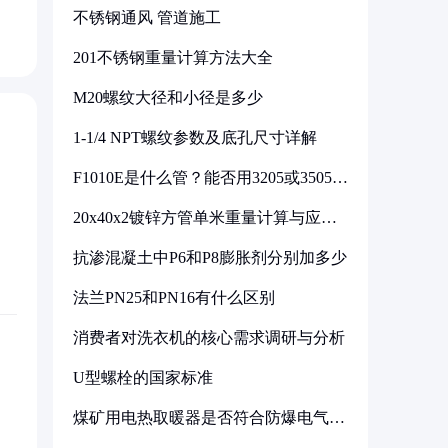
不锈钢通风 管道施工
201不锈钢重量计算方法大全
M20螺纹大径和小径是多少
1-1/4 NPT螺纹参数及底孔尺寸详解
F1010E是什么管？能否用3205或3505代
换
20x40x2镀锌方管单米重量计算与应用
分析
抗渗混凝土中P6和P8膨胀剂分别加多少
法兰PN25和PN16有什么区别
消费者对洗衣机的核心需求调研与分析
U型螺栓的国家标准
煤矿用电热取暖器是否符合防爆电气设
备标准