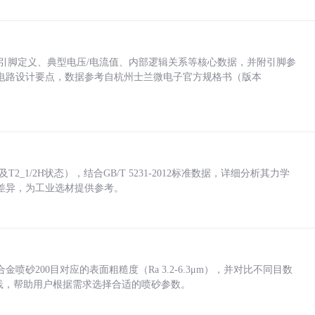
括各引脚定义、典型电压/电流值、内部逻辑关系等核心数据，并附引脚参
电路设计要点，数据参考自杭州士兰微电子官方规格书（版本
_1/2H状态），结合GB/T 5231-2012标准数据，详细分析其力学
差异，为工业选材提供参考。
砂200目对应的表面粗糙度（Ra 3.2-6.3μm），并对比不同目数
业实践，帮助用户根据需求选择合适的喷砂参数。