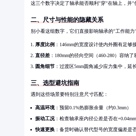
这三个数字决定了轴承能否顺利"穿"在轴上，并"
二、尺寸与性能的隐藏关系
别小看这组数字，它们直接影响轴承的"工作能力
厚度比例
：146mm的宽度设计使内外圈有足够
直径差
：180mm的径向空间（460-280）容
圆角细节
：过渡区5mm圆角减少应力集中，延长
三、选型避坑指南
遇到这些场景要特别注意尺寸匹配：
高温环境
：预留0.1%热膨胀余量（约0.3mm）
振动工况
：检查轴承座内径公差是否在+0.04m
快速更换
：备货时确认替代型号的宽度偏差是否