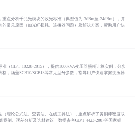
点分析千兆光模块的收光标准（典型值为-3dBm至-24dBm），并
常的常见原因（如光纤损耗、连接器问题）及解决方案，帮助用户快
/T 10228-2015），提供1000kVA变压器损耗计算实例，分步
，涵盖SCB10/SCB13等常见型号参数，指导用户快速掌握变压器
法（理论公式法、查表法、在线工具法），重点解析了黄铜棒密度取
计算案例、误差分析及选材建议，数据参考GB/T 4423-2007等国家标