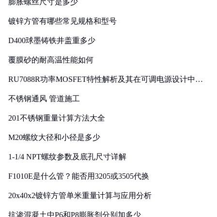
膨胀螺丝尺寸是多少
镀锌方管有哪些常见规格和型号
D400球墨铸铁井盖重多少
覆膜砂的耐高温性能如何
RU7088R功率MOSFET特性解析及其在可调电源设计中的
实践
不锈钢通风 管道施工
201不锈钢重量计算方法大全
M20螺纹大径和小径是多少
1-1/4 NPT螺纹参数及底孔尺寸详解
F1010E是什么管？能否用3205或3505代换
20x40x2镀锌方管单米重量计算与应用分析
抗渗混凝土中P6和P8膨胀剂分别加多少