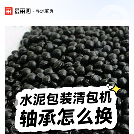
寻源宝典
‹
›