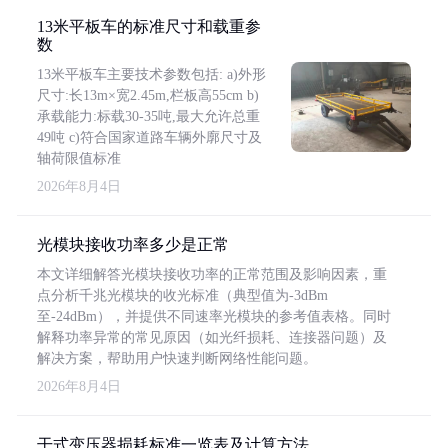
13米平板车的标准尺寸和载重参
数
13米平板车主要技术参数包括: a)外形
尺寸:长13m×宽2.45m,栏板高55cm b)
承载能力:标载30-35吨,最大允许总重
49吨 c)符合国家道路车辆外廓尺寸及
轴荷限值标准
2026年8月4日
光模块接收功率多少是正常
本文详细解答光模块接收功率的正常范围及影响因素，重
点分析千兆光模块的收光标准（典型值为-3dBm
至-24dBm），并提供不同速率光模块的参考值表格。同时
解释功率异常的常见原因（如光纤损耗、连接器问题）及
解决方案，帮助用户快速判断网络性能问题。
2026年8月4日
干式变压器损耗标准一览表及计算方法