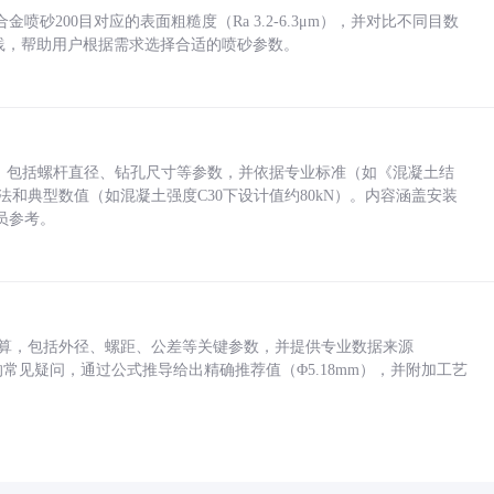
砂200目对应的表面粗糙度（Ra 3.2-6.3μm），并对比不同目数
业实践，帮助用户根据需求选择合适的喷砂参数。
力，包括螺杆直径、钻孔尺寸等参数，并依据专业标准（如《混凝土结
方法和典型数值（如混凝土强度C30下设计值约80kN）。内容涵盖安装
员参考。
底孔计算，包括外径、螺距、公差等关键参数，并提供专业数据来源
孔尺寸的常见疑问，通过公式推导给出精确推荐值（Φ5.18mm），并附加工艺