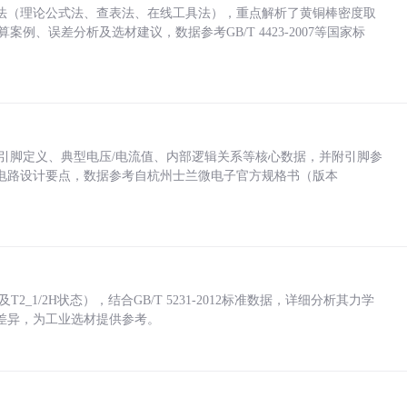
法（理论公式法、查表法、在线工具法），重点解析了黄铜棒密度取
计算案例、误差分析及选材建议，数据参考GB/T 4423-2007等国家标
括各引脚定义、典型电压/电流值、内部逻辑关系等核心数据，并附引脚参
电路设计要点，数据参考自杭州士兰微电子官方规格书（版本
_1/2H状态），结合GB/T 5231-2012标准数据，详细分析其力学
差异，为工业选材提供参考。