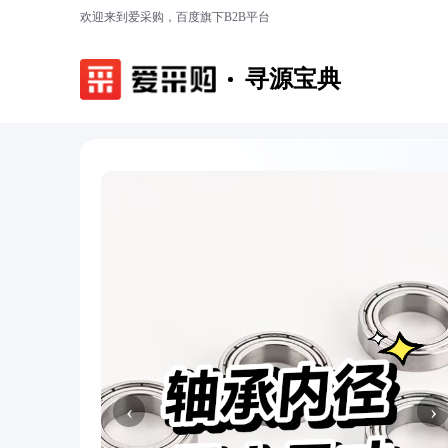
欢迎来到爱采购，百度旗下B2B平台
寻源宝典
‹
›