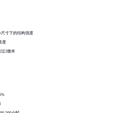
小尺寸下的结构强度
糙度
过2微米
5%
N
-500小时