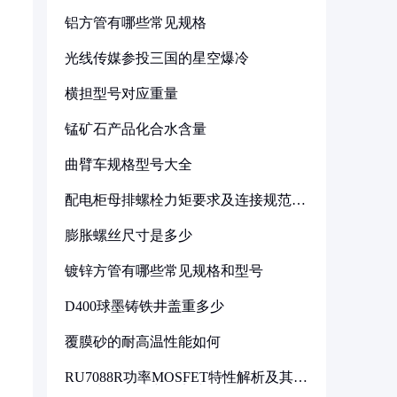
铝方管有哪些常见规格
光线传媒参投三国的星空爆冷
横担型号对应重量
锰矿石产品化合水含量
曲臂车规格型号大全
配电柜母排螺栓力矩要求及连接规范详
解
膨胀螺丝尺寸是多少
镀锌方管有哪些常见规格和型号
D400球墨铸铁井盖重多少
覆膜砂的耐高温性能如何
RU7088R功率MOSFET特性解析及其在
可调电源设计中的实践