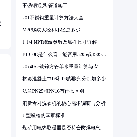
不锈钢通风 管道施工
201不锈钢重量计算方法大全
采
M20螺纹大径和小径是多少
1-1/4 NPT螺纹参数及底孔尺寸详解
F1010E是什么管？能否用3205或3505代
换
20x40x2镀锌方管单米重量计算与应用
分析
抗渗混凝土中P6和P8膨胀剂分别加多少
法兰PN25和PN16有什么区别
消费者对洗衣机的核心需求调研与分析
U型螺栓的国家标准
煤矿用电热取暖器是否符合防爆电气设
备标准