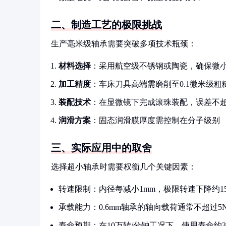
二、制造工艺的极限挑战
生产毫米级轴承需要突破多项技术瓶颈：
材料选择
：采用航空级不锈钢或陶瓷，确保微
加工精度
：车床刀具高端需磨削至0.1微米级粗
装配技术
：在显微镜下完成滚珠装配，误差不超
润滑方案
：固态润滑膜厚度需控制在分子级别
三、实际应用中的取舍
选择超小轴承时需要权衡几个关键因素：
转速限制：内径每减小1mm，极限转速下降约1
承载能力：0.6mm轴承的轴向载荷通常不超过5
寿命预期：在10万转/分钟工况下，使用寿命约300