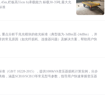
5m,栏板高55cm b)承载能力:标载30-35吨,最大允
标准
点分析千兆光模块的收光标准（典型值为-3dBm至-24dBm），并
常的常见原因（如光纤损耗、连接器问题）及解决方案，帮助用户快
/T 10228-2015），提供1000kVA变压器损耗计算实例，分步
，涵盖SCB10/SCB13等常见型号参数，指导用户快速掌握变压器