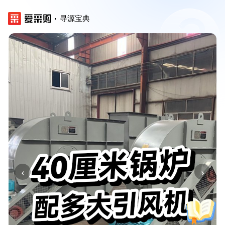
寻源宝典
‹
›