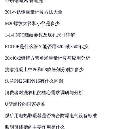
不锈钢通风 管道施工
201不锈钢重量计算方法大全
M20螺纹大径和小径是多少
1-1/4 NPT螺纹参数及底孔尺寸详解
F1010E是什么管？能否用3205或3505代换
20x40x2镀锌方管单米重量计算与应用分析
抗渗混凝土中P6和P8膨胀剂分别加多少
法兰PN25和PN16有什么区别
消费者对洗衣机的核心需求调研与分析
U型螺栓的国家标准
煤矿用电热取暖器是否符合防爆电气设备标准
照明母线槽的主要作用是什么