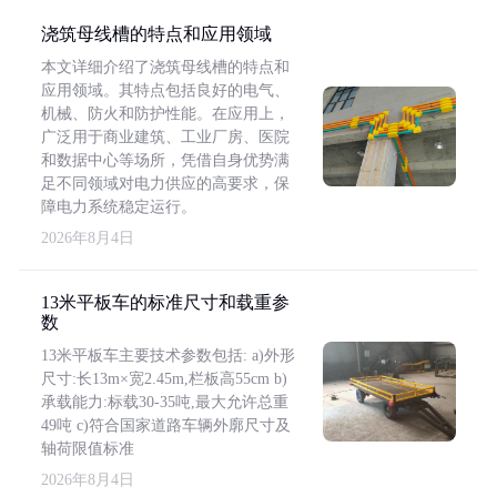
浇筑母线槽的特点和应用领域
本文详细介绍了浇筑母线槽的特点和
应用领域。其特点包括良好的电气、
机械、防火和防护性能。在应用上，
广泛用于商业建筑、工业厂房、医院
和数据中心等场所，凭借自身优势满
足不同领域对电力供应的高要求，保
障电力系统稳定运行。
2026年8月4日
13米平板车的标准尺寸和载重参
数
13米平板车主要技术参数包括: a)外形
尺寸:长13m×宽2.45m,栏板高55cm b)
承载能力:标载30-35吨,最大允许总重
49吨 c)符合国家道路车辆外廓尺寸及
轴荷限值标准
2026年8月4日