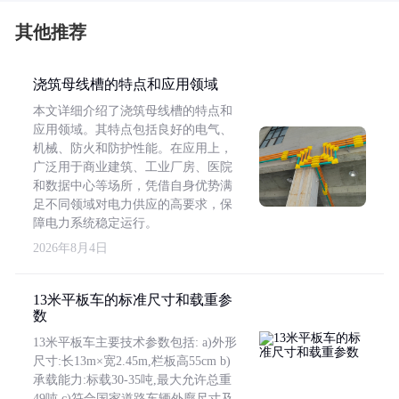
其他推荐
浇筑母线槽的特点和应用领域
本文详细介绍了浇筑母线槽的特点和
应用领域。其特点包括良好的电气、
机械、防火和防护性能。在应用上，
广泛用于商业建筑、工业厂房、医院
和数据中心等场所，凭借自身优势满
足不同领域对电力供应的高要求，保
障电力系统稳定运行。
2026年8月4日
13米平板车的标准尺寸和载重参
数
13米平板车主要技术参数包括: a)外形
尺寸:长13m×宽2.45m,栏板高55cm b)
承载能力:标载30-35吨,最大允许总重
49吨 c)符合国家道路车辆外廓尺寸及