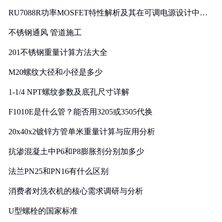
RU7088R功率MOSFET特性解析及其在可调电源设计中的
实践
不锈钢通风 管道施工
201不锈钢重量计算方法大全
M20螺纹大径和小径是多少
1-1/4 NPT螺纹参数及底孔尺寸详解
F1010E是什么管？能否用3205或3505代换
20x40x2镀锌方管单米重量计算与应用分析
抗渗混凝土中P6和P8膨胀剂分别加多少
法兰PN25和PN16有什么区别
消费者对洗衣机的核心需求调研与分析
U型螺栓的国家标准