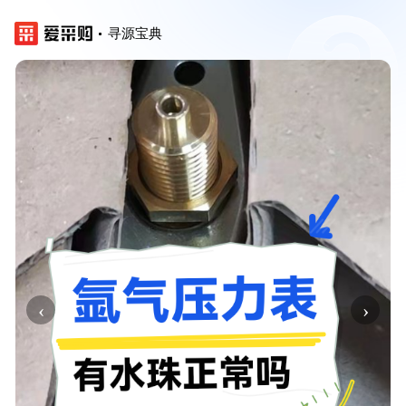
寻源宝典
‹
›