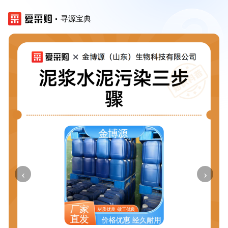
寻源宝典
‹
›