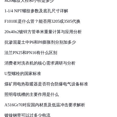
M20螺纹大径和小径是多少
1-1/4 NPT螺纹参数及底孔尺寸详解
F1010E是什么管？能否用3205或3505代换
20x40x2镀锌方管单米重量计算与应用分析
抗渗混凝土中P6和P8膨胀剂分别加多少
法兰PN25和PN16有什么区别
消费者对洗衣机的核心需求调研与分析
U型螺栓的国家标准
煤矿用电热取暖器是否符合防爆电气设备标准
照明母线槽的主要作用是什么
A516Gr70对应国内材质及低温冲击要求解析
镀镍钢带可以过多少电流