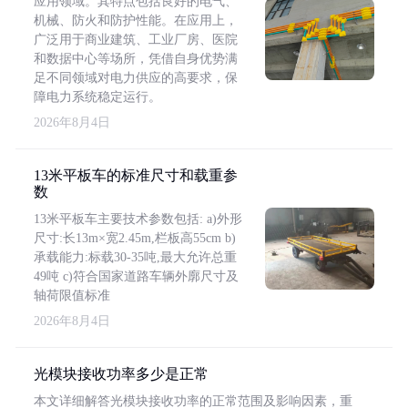
应用领域。其特点包括良好的电气、
机械、防火和防护性能。在应用上，
广泛用于商业建筑、工业厂房、医院
和数据中心等场所，凭借自身优势满
足不同领域对电力供应的高要求，保
障电力系统稳定运行。
2026年8月4日
13米平板车的标准尺寸和载重参
数
13米平板车主要技术参数包括: a)外形
尺寸:长13m×宽2.45m,栏板高55cm b)
承载能力:标载30-35吨,最大允许总重
49吨 c)符合国家道路车辆外廓尺寸及
轴荷限值标准
2026年8月4日
光模块接收功率多少是正常
本文详细解答光模块接收功率的正常范围及影响因素，重