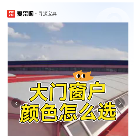
寻源宝典
‹
›