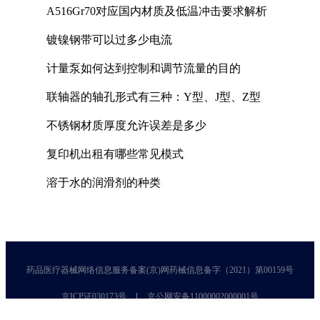
A516Gr70对应国内材质及低温冲击要求解析
镀镍钢带可以过多少电流
计量泵如何达到控制和调节流量的目的
联轴器的轴孔形式有三种：Y型、J型、Z型
不锈钢材质厚度允许误差是多少
复印机出租有哪些常见模式
溶于水的润滑剂的种类
药品医疗器械网络信息服务备案(京)网药械信息备字（2021）第00159号
京ICP证030173号
京公网安备11000002000001号