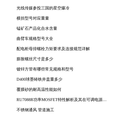
光线传媒参投三国的星空爆冷
横担型号对应重量
锰矿石产品化合水含量
曲臂车规格型号大全
配电柜母排螺栓力矩要求及连接规范详解
膨胀螺丝尺寸是多少
镀锌方管有哪些常见规格和型号
D400球墨铸铁井盖重多少
覆膜砂的耐高温性能如何
RU7088R功率MOSFET特性解析及其在可调电源设
计中的实践
不锈钢通风 管道施工