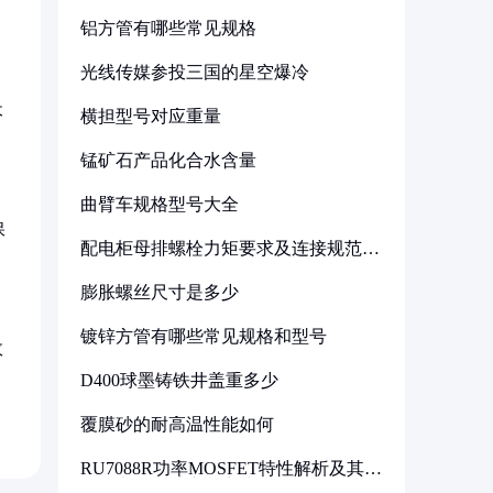
铝方管有哪些常见规格
光线传媒参投三国的星空爆冷
木
横担型号对应重量
锰矿石产品化合水含量
曲臂车规格型号大全
保
配电柜母排螺栓力矩要求及连接规范详
解
膨胀螺丝尺寸是多少
镀锌方管有哪些常见规格和型号
效
D400球墨铸铁井盖重多少
覆膜砂的耐高温性能如何
RU7088R功率MOSFET特性解析及其在
可调电源设计中的实践