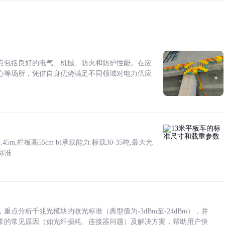
点包括良好的电气、机械、防火和防护性能。在应
心等场所，凭借自身优势满足不同领域对电力供应
5m,栏板高55cm b)承载能力:标载30-35吨,最大允
标准
点分析千兆光模块的收光标准（典型值为-3dBm至-24dBm），并
常的常见原因（如光纤损耗、连接器问题）及解决方案，帮助用户快