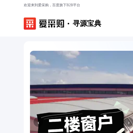
欢迎来到爱采购，百度旗下B2B平台
寻源宝典
‹
›