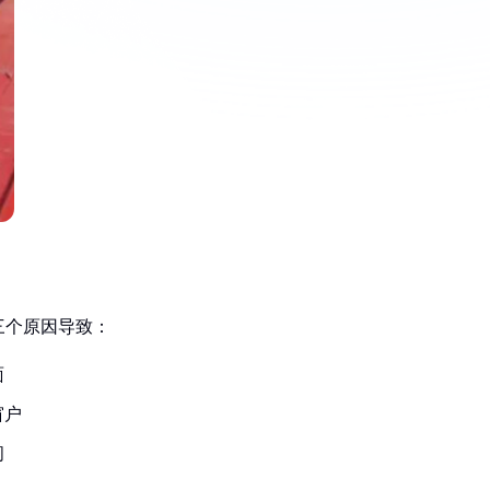
三个原因导致：
面
窗户
间