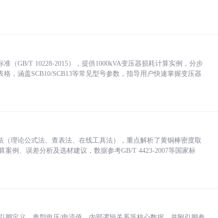
/T 10228-2015），提供1000kVA变压器损耗计算实例，分步
，涵盖SCB10/SCB13等常见型号参数，指导用户快速掌握变压器
法（理论公式法、查表法、在线工具法），重点解析了黄铜棒密度取
计算案例、误差分析及选材建议，数据参考GB/T 4423-2007等国家标
括各引脚定义、典型电压/电流值、内部逻辑关系等核心数据，并附引脚参