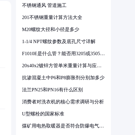
不锈钢通风 管道施工
201不锈钢重量计算方法大全
M20螺纹大径和小径是多少
1-1/4 NPT螺纹参数及底孔尺寸详解
F1010E是什么管？能否用3205或3505代
换
20x40x2镀锌方管单米重量计算与应用
分析
抗渗混凝土中P6和P8膨胀剂分别加多少
法兰PN25和PN16有什么区别
消费者对洗衣机的核心需求调研与分析
U型螺栓的国家标准
煤矿用电热取暖器是否符合防爆电气设
备标准