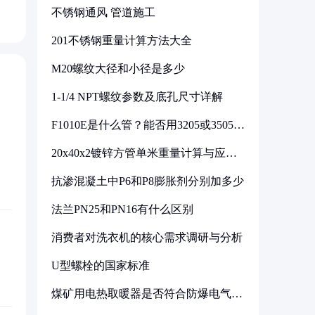
不锈钢通风 管道施工
201不锈钢重量计算方法大全
M20螺纹大径和小径是多少
1-1/4 NPT螺纹参数及底孔尺寸详解
F1010E是什么管？能否用3205或3505代
换
20x40x2镀锌方管单米重量计算与应用
分析
抗渗混凝土中P6和P8膨胀剂分别加多少
法兰PN25和PN16有什么区别
消费者对洗衣机的核心需求调研与分析
U型螺栓的国家标准
煤矿用电热取暖器是否符合防爆电气设
备标准