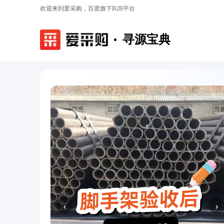
欢迎来到爱采购，百度旗下B2B平台
寻源宝典
‹
›