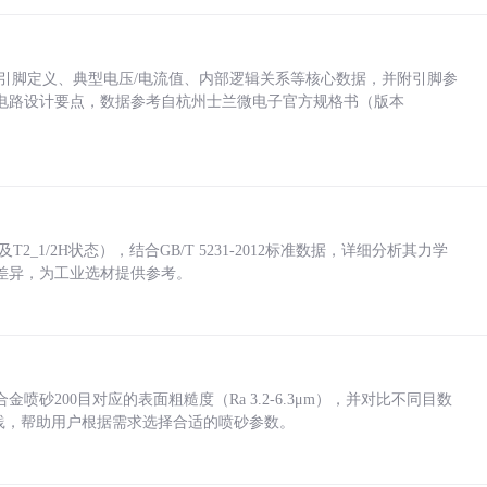
括各引脚定义、典型电压/电流值、内部逻辑关系等核心数据，并附引脚参
电路设计要点，数据参考自杭州士兰微电子官方规格书（版本
_1/2H状态），结合GB/T 5231-2012标准数据，详细分析其力学
差异，为工业选材提供参考。
砂200目对应的表面粗糙度（Ra 3.2-6.3μm），并对比不同目数
业实践，帮助用户根据需求选择合适的喷砂参数。