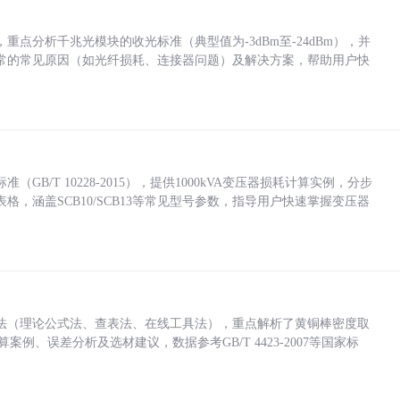
点分析千兆光模块的收光标准（典型值为-3dBm至-24dBm），并
常的常见原因（如光纤损耗、连接器问题）及解决方案，帮助用户快
/T 10228-2015），提供1000kVA变压器损耗计算实例，分步
，涵盖SCB10/SCB13等常见型号参数，指导用户快速掌握变压器
法（理论公式法、查表法、在线工具法），重点解析了黄铜棒密度取
计算案例、误差分析及选材建议，数据参考GB/T 4423-2007等国家标