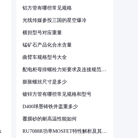
铝方管有哪些常见规格
光线传媒参投三国的星空爆冷
横担型号对应重量
锰矿石产品化合水含量
曲臂车规格型号大全
配电柜母排螺栓力矩要求及连接规范详
解
膨胀螺丝尺寸是多少
镀锌方管有哪些常见规格和型号
D400球墨铸铁井盖重多少
覆膜砂的耐高温性能如何
RU7088R功率MOSFET特性解析及其在
体
可调电源设计中的实践