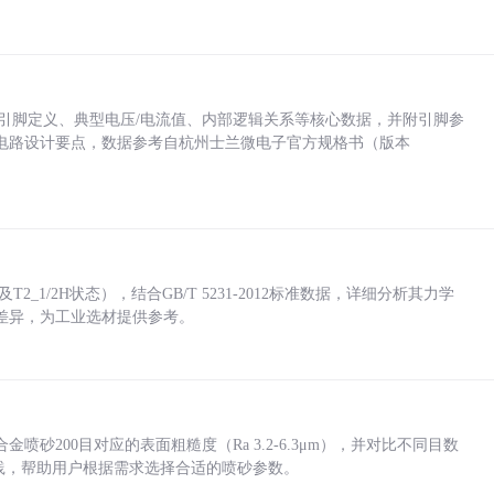
括各引脚定义、典型电压/电流值、内部逻辑关系等核心数据，并附引脚参
电路设计要点，数据参考自杭州士兰微电子官方规格书（版本
_1/2H状态），结合GB/T 5231-2012标准数据，详细分析其力学
差异，为工业选材提供参考。
砂200目对应的表面粗糙度（Ra 3.2-6.3μm），并对比不同目数
业实践，帮助用户根据需求选择合适的喷砂参数。