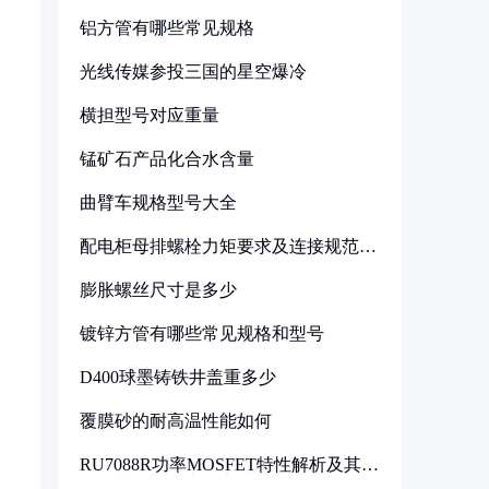
铝方管有哪些常见规格
光线传媒参投三国的星空爆冷
横担型号对应重量
锰矿石产品化合水含量
曲臂车规格型号大全
配电柜母排螺栓力矩要求及连接规范详
解
膨胀螺丝尺寸是多少
镀锌方管有哪些常见规格和型号
D400球墨铸铁井盖重多少
覆膜砂的耐高温性能如何
RU7088R功率MOSFET特性解析及其在
可调电源设计中的实践