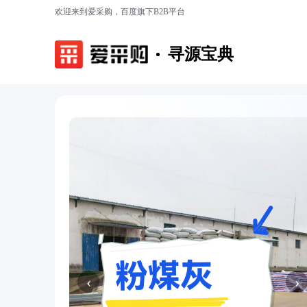
欢迎来到爱采购，百度旗下B2B平台
寻源宝典
‹
›