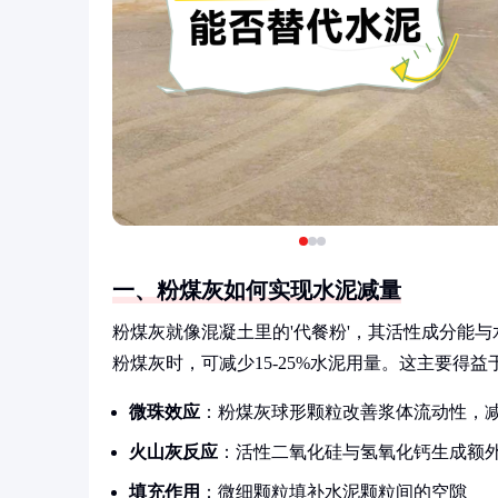
一、粉煤灰如何实现水泥减量
粉煤灰就像混凝土里的'代餐粉'，其活性成分能
粉煤灰时，可减少15-25%水泥用量。这主要得益
微珠效应
：粉煤灰球形颗粒改善浆体流动性，
火山灰反应
：活性二氧化硅与氢氧化钙生成额
填充作用
：微细颗粒填补水泥颗粒间的空隙