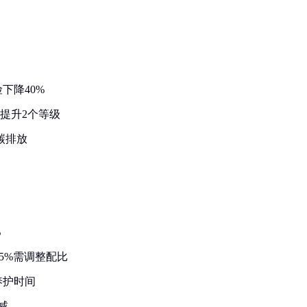
下降40%
提升2个等级
碳排放
%
35%需调整配比
养护时间
减