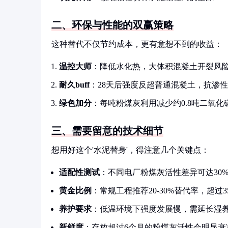
二、环保与性能的双赢策略
这种替代不仅节约成本，更有意想不到的收益：
温控大师
：降低水化热，大体积混凝土开裂风险
耐久buff
：28天后强度反超普通混凝土，抗渗性
绿色加分
：每吨粉煤灰利用减少约0.8吨二氧化
三、需要留意的技术细节
想用好这个'水泥替身'，得注意几个关键点：
适配性测试
：不同电厂粉煤灰活性差异可达30
黄金比例
：常规工程推荐20-30%替代率，超过
养护要求
：低温环境下强度发展慢，需延长湿
新鲜度
：存放超过6个月的粉煤灰活性会明显衰