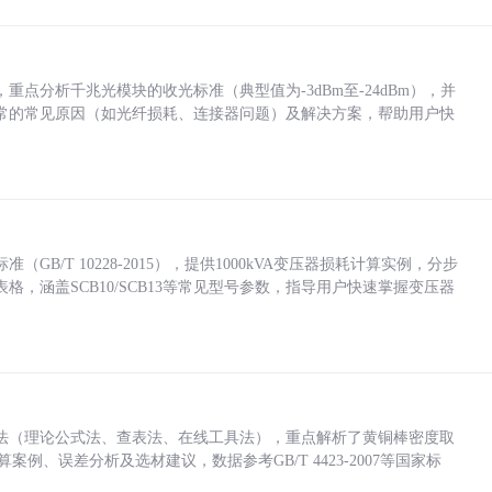
点分析千兆光模块的收光标准（典型值为-3dBm至-24dBm），并
常的常见原因（如光纤损耗、连接器问题）及解决方案，帮助用户快
/T 10228-2015），提供1000kVA变压器损耗计算实例，分步
，涵盖SCB10/SCB13等常见型号参数，指导用户快速掌握变压器
法（理论公式法、查表法、在线工具法），重点解析了黄铜棒密度取
计算案例、误差分析及选材建议，数据参考GB/T 4423-2007等国家标