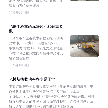
足不同领域对电力供应的高要求，保
障电力系统稳定运行。
2026年8月4日
13米平板车的标准尺寸和载重参
数
13米平板车主要技术参数包括: a)外形
尺寸:长13m×宽2.45m,栏板高55cm b)
承载能力:标载30-35吨,最大允许总重
49吨 c)符合国家道路车辆外廓尺寸及
轴荷限值标准
2026年8月4日
光模块接收功率多少是正常
本文详细解答光模块接收功率的正常范围及影响因素，重
点分析千兆光模块的收光标准（典型值为-3dBm
至-24dBm），并提供不同速率光模块的参考值表格。同时
解释功率异常的常见原因（如光纤损耗、连接器问题）及
解决方案，帮助用户快速判断网络性能问题。