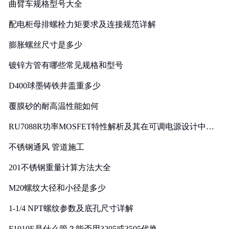
曲臂车规格型号大全
配电柜母排螺栓力矩要求及连接规范详解
膨胀螺丝尺寸是多少
镀锌方管有哪些常见规格和型号
D400球墨铸铁井盖重多少
覆膜砂的耐高温性能如何
RU7088R功率MOSFET特性解析及其在可调电源设计中的
实践
不锈钢通风 管道施工
201不锈钢重量计算方法大全
M20螺纹大径和小径是多少
1-1/4 NPT螺纹参数及底孔尺寸详解
F1010E是什么管？能否用3205或3505代换