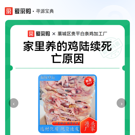
寻源宝典
‹
›