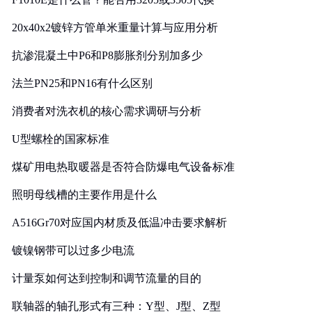
20x40x2镀锌方管单米重量计算与应用分析
抗渗混凝土中P6和P8膨胀剂分别加多少
法兰PN25和PN16有什么区别
消费者对洗衣机的核心需求调研与分析
U型螺栓的国家标准
煤矿用电热取暖器是否符合防爆电气设备标准
照明母线槽的主要作用是什么
A516Gr70对应国内材质及低温冲击要求解析
镀镍钢带可以过多少电流
计量泵如何达到控制和调节流量的目的
联轴器的轴孔形式有三种：Y型、J型、Z型