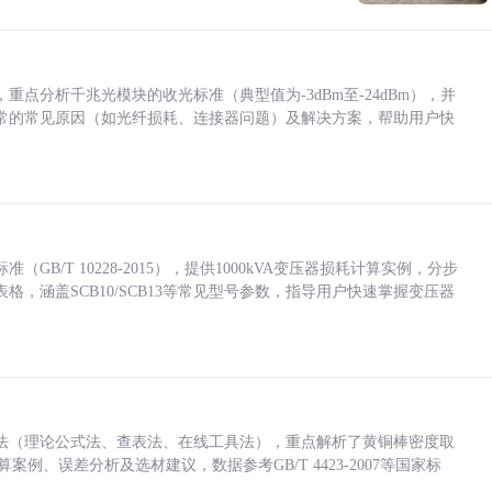
点分析千兆光模块的收光标准（典型值为-3dBm至-24dBm），并
常的常见原因（如光纤损耗、连接器问题）及解决方案，帮助用户快
/T 10228-2015），提供1000kVA变压器损耗计算实例，分步
，涵盖SCB10/SCB13等常见型号参数，指导用户快速掌握变压器
法（理论公式法、查表法、在线工具法），重点解析了黄铜棒密度取
计算案例、误差分析及选材建议，数据参考GB/T 4423-2007等国家标