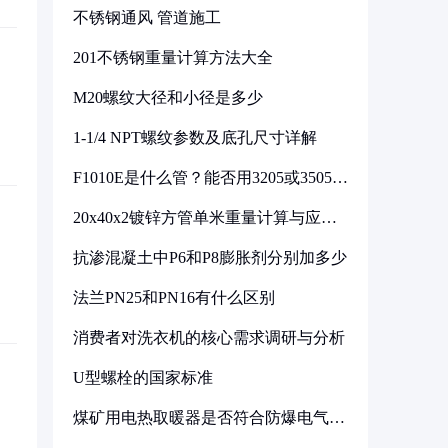
不锈钢通风 管道施工
201不锈钢重量计算方法大全
M20螺纹大径和小径是多少
1-1/4 NPT螺纹参数及底孔尺寸详解
F1010E是什么管？能否用3205或3505代
换
20x40x2镀锌方管单米重量计算与应用
分析
抗渗混凝土中P6和P8膨胀剂分别加多少
法兰PN25和PN16有什么区别
消费者对洗衣机的核心需求调研与分析
U型螺栓的国家标准
煤矿用电热取暖器是否符合防爆电气设
备标准