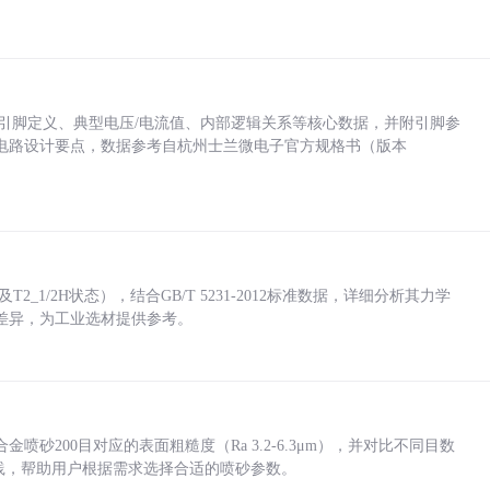
括各引脚定义、典型电压/电流值、内部逻辑关系等核心数据，并附引脚参
电路设计要点，数据参考自杭州士兰微电子官方规格书（版本
_1/2H状态），结合GB/T 5231-2012标准数据，详细分析其力学
差异，为工业选材提供参考。
砂200目对应的表面粗糙度（Ra 3.2-6.3μm），并对比不同目数
业实践，帮助用户根据需求选择合适的喷砂参数。