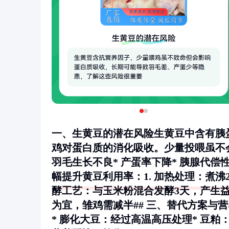
一、生黄豆的潜在风险生黄豆中含有胰
鸡对蛋白质的消化吸收。少量投喂虽不
羽毛生长不良* 产蛋率下降* 胰腺代偿
幅提升黄豆利用率：1.
加热处理
：煮沸
酵工艺
：与玉米粉混合发酵3天，产生益
为宜，雏鸡需减半## 三、替代方案与
* 膨化大豆：经过高温高压处理* 豆粕