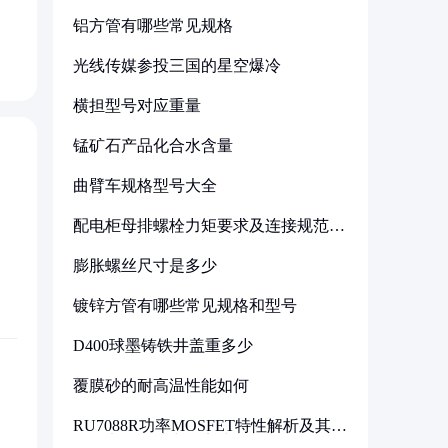
铝方管有哪些常见规格
光线传媒参投三国的星空爆冷
横担型号对应重量
锰矿石产品化合水含量
曲臂车规格型号大全
配电柜母排螺栓力矩要求及连接规范详
解
膨胀螺丝尺寸是多少
镀锌方管有哪些常见规格和型号
D400球墨铸铁井盖重多少
覆膜砂的耐高温性能如何
RU7088R功率MOSFET特性解析及其在
可调电源设计中的实践