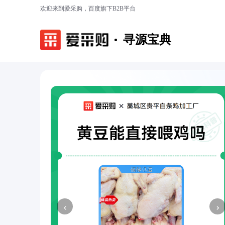
欢迎来到爱采购，百度旗下B2B平台
寻源宝典
‹
›