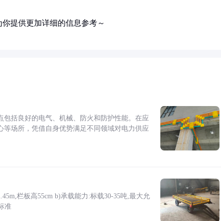
为你提供更加详细的信息参考～
点包括良好的电气、机械、防火和防护性能。在应
心等场所，凭借自身优势满足不同领域对电力供应
5m,栏板高55cm b)承载能力:标载30-35吨,最大允
标准