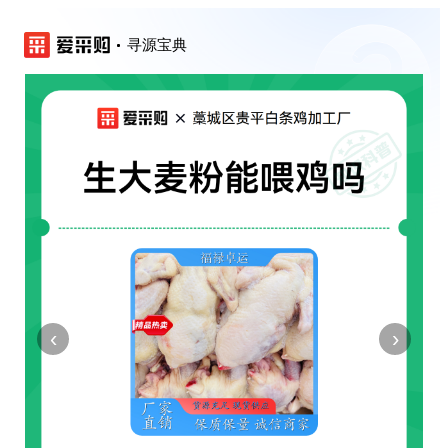
寻源宝典
‹
›