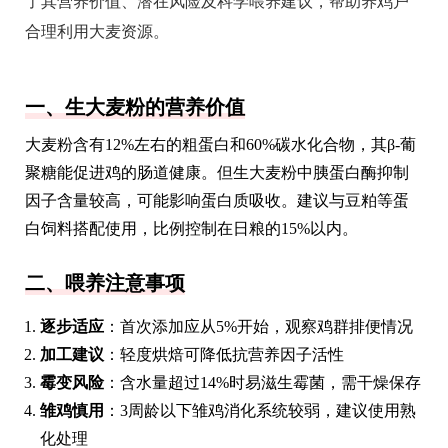
了其营养价值、潜在风险及科学喂养建议，帮助养鸡户
合理利用大麦资源。
一、生大麦粉的营养价值
大麦粉含有12%左右的粗蛋白和60%碳水化合物，其β-葡
聚糖能促进鸡的肠道健康。但生大麦粉中胰蛋白酶抑制
因子含量较高，可能影响蛋白质吸收。建议与豆粕等蛋
白饲料搭配使用，比例控制在日粮的15%以内。
二、喂养注意事项
逐步适应
：首次添加应从5%开始，观察鸡群排便情况
加工建议
：轻度烘焙可降低抗营养因子活性
霉变风险
：含水量超过14%时易滋生霉菌，需干燥保存
雏鸡慎用
：3周龄以下雏鸡消化系统较弱，建议使用熟
化处理