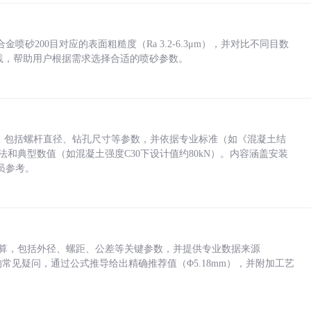
砂200目对应的表面粗糙度（Ra 3.2-6.3μm），并对比不同目数
业实践，帮助用户根据需求选择合适的喷砂参数。
力，包括螺杆直径、钻孔尺寸等参数，并依据专业标准（如《混凝土结
方法和典型数值（如混凝土强度C30下设计值约80kN）。内容涵盖安装
员参考。
底孔计算，包括外径、螺距、公差等关键参数，并提供专业数据来源
孔尺寸的常见疑问，通过公式推导给出精确推荐值（Φ5.18mm），并附加工艺