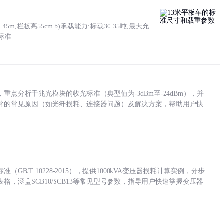
5m,栏板高55cm b)承载能力:标载30-35吨,最大允
标准
点分析千兆光模块的收光标准（典型值为-3dBm至-24dBm），并
常的常见原因（如光纤损耗、连接器问题）及解决方案，帮助用户快
/T 10228-2015），提供1000kVA变压器损耗计算实例，分步
，涵盖SCB10/SCB13等常见型号参数，指导用户快速掌握变压器