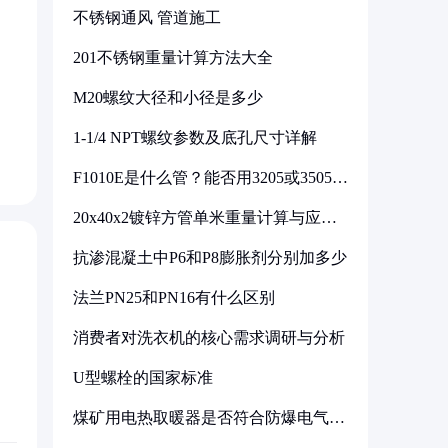
不锈钢通风 管道施工
201不锈钢重量计算方法大全
M20螺纹大径和小径是多少
1-1/4 NPT螺纹参数及底孔尺寸详解
F1010E是什么管？能否用3205或3505代
换
20x40x2镀锌方管单米重量计算与应用
分析
抗渗混凝土中P6和P8膨胀剂分别加多少
法兰PN25和PN16有什么区别
消费者对洗衣机的核心需求调研与分析
U型螺栓的国家标准
煤矿用电热取暖器是否符合防爆电气设
备标准