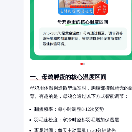
一、母鸡孵蛋的核心温度区间
母鸡用体温创造微型温室时，胸腹部接触蛋壳的温度约为
育。有趣的是，母鸡会通过以下方式智能调节：
翻蛋频率：每小时调整8-12次姿势
羽毛蓬松度：寒冷时竖起羽毛增加保温层
离巢时间：每天主动离巢15-20分钟散热