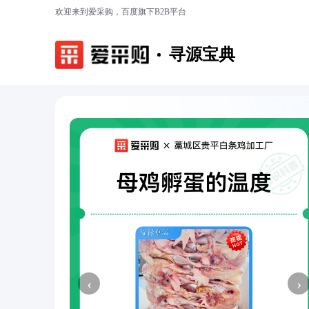
欢迎来到爱采购，百度旗下B2B平台
寻源宝典
‹
›