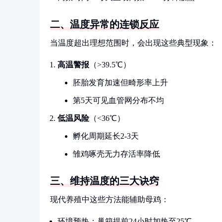
二、温度异常的连锁反应
当温度超出理想范围时，会出现这些典型现象：
高温警报
（>39.5℃）
胚胎发育加速但畸形率上升
第5天可见血管网分布不均
低温风险
（<36℃）
孵化周期延长2-3天
雏鸡啄壳无力存活率降低
三、维持温度的三大诀窍
现代养殖中这些方法能辅助母鸡：
环境预热：巢箱提前24小时加热至25℃