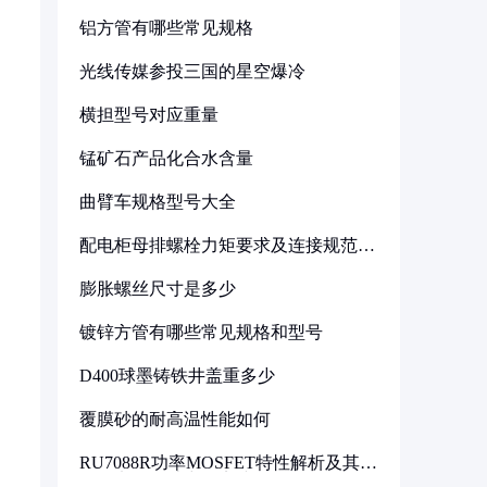
铝方管有哪些常见规格
光线传媒参投三国的星空爆冷
横担型号对应重量
锰矿石产品化合水含量
曲臂车规格型号大全
配电柜母排螺栓力矩要求及连接规范详
解
膨胀螺丝尺寸是多少
镀锌方管有哪些常见规格和型号
D400球墨铸铁井盖重多少
覆膜砂的耐高温性能如何
RU7088R功率MOSFET特性解析及其在
可调电源设计中的实践