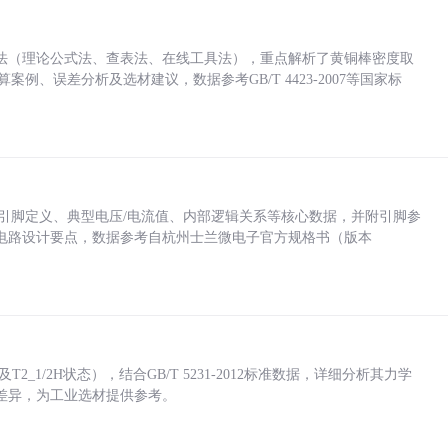
法（理论公式法、查表法、在线工具法），重点解析了黄铜棒密度取
计算案例、误差分析及选材建议，数据参考GB/T 4423-2007等国家标
括各引脚定义、典型电压/电流值、内部逻辑关系等核心数据，并附引脚参
电路设计要点，数据参考自杭州士兰微电子官方规格书（版本
_1/2H状态），结合GB/T 5231-2012标准数据，详细分析其力学
差异，为工业选材提供参考。