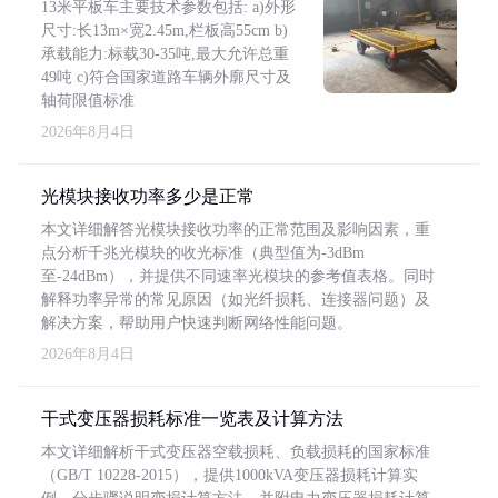
13米平板车主要技术参数包括: a)外形
尺寸:长13m×宽2.45m,栏板高55cm b)
承载能力:标载30-35吨,最大允许总重
49吨 c)符合国家道路车辆外廓尺寸及
轴荷限值标准
2026年8月4日
光模块接收功率多少是正常
本文详细解答光模块接收功率的正常范围及影响因素，重
点分析千兆光模块的收光标准（典型值为-3dBm
至-24dBm），并提供不同速率光模块的参考值表格。同时
解释功率异常的常见原因（如光纤损耗、连接器问题）及
解决方案，帮助用户快速判断网络性能问题。
2026年8月4日
干式变压器损耗标准一览表及计算方法
本文详细解析干式变压器空载损耗、负载损耗的国家标准
（GB/T 10228-2015），提供1000kVA变压器损耗计算实