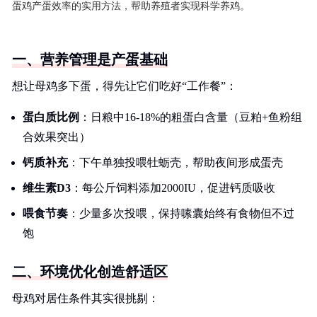
蛋鸡产蛋效率的实用方法，帮助养殖者实现科学养鸡。
一、营养管理是产蛋基础
想让母鸡多下蛋，得先让它们吃好“工作餐”：
蛋白质比例
：日粮中16-18%的粗蛋白含量（豆粕+鱼粉组
合效果突出）
钙质补充
：下午单独投喂牡蛎壳，帮助夜间形成蛋壳
维生素D3
：每公斤饲料添加2000IU，促进钙质吸收
喂食节奏
：少量多次投喂，保持嗉囊始终有食物但不过
饱
二、环境优化创造舒适区
母鸡对居住条件其实很挑剔：