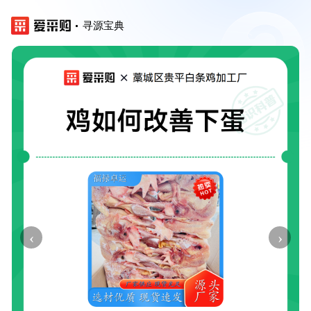
寻源宝典
‹
›