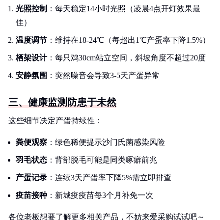
光照控制
：每天稳定14小时光照（凌晨4点开灯效果最
佳）
温度调节
：维持在18-24℃（每超出1℃产蛋率下降1.5%）
栖架设计
：每只鸡30cm站立空间，斜坡角度不超过20度
安静氛围
：突然噪音会导致3-5天产蛋异常
三、健康监测防患于未然
这些细节决定产蛋持续性：
粪便观察
：绿色稀便提示沙门氏菌感染风险
羽毛状态
：背部脱毛可能是同类啄癖前兆
产蛋记录
：连续3天产蛋率下降5%需立即排查
疫苗接种
：新城疫疫苗每3个月补免一次
各位老板想要了解更多相关产品，不妨来爱采购试试吧～