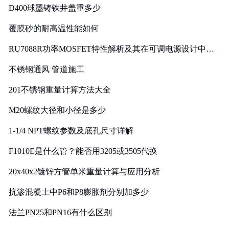
D400球墨铸铁井盖重多少
覆膜砂的耐高温性能如何
RU7088R功率MOSFET特性解析及其在可调电源设计中的
实践
不锈钢通风 管道施工
201不锈钢重量计算方法大全
M20螺纹大径和小径是多少
1-1/4 NPT螺纹参数及底孔尺寸详解
F1010E是什么管？能否用3205或3505代换
20x40x2镀锌方管单米重量计算与应用分析
抗渗混凝土中P6和P8膨胀剂分别加多少
法兰PN25和PN16有什么区别