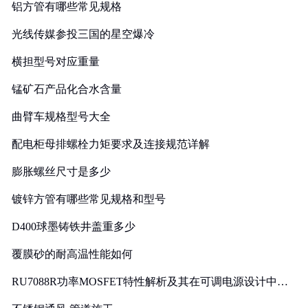
铝方管有哪些常见规格
光线传媒参投三国的星空爆冷
横担型号对应重量
锰矿石产品化合水含量
曲臂车规格型号大全
配电柜母排螺栓力矩要求及连接规范详解
膨胀螺丝尺寸是多少
镀锌方管有哪些常见规格和型号
D400球墨铸铁井盖重多少
覆膜砂的耐高温性能如何
RU7088R功率MOSFET特性解析及其在可调电源设计中的
实践