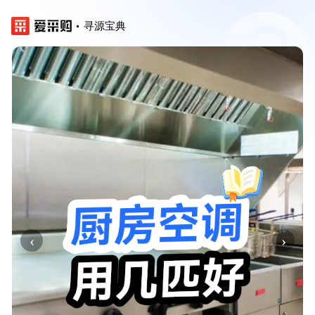
寻源宝典
‹
›