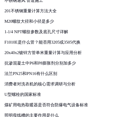
不锈钢通风 管道施工
201不锈钢重量计算方法大全
M20螺纹大径和小径是多少
1-1/4 NPT螺纹参数及底孔尺寸详解
F1010E是什么管？能否用3205或3505代换
20x40x2镀锌方管单米重量计算与应用分析
抗渗混凝土中P6和P8膨胀剂分别加多少
法兰PN25和PN16有什么区别
消费者对洗衣机的核心需求调研与分析
U型螺栓的国家标准
煤矿用电热取暖器是否符合防爆电气设备标准
照明母线槽的主要作用是什么