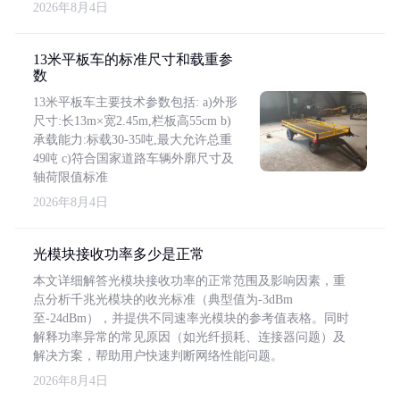
2026年8月4日
13米平板车的标准尺寸和载重参
数
13米平板车主要技术参数包括: a)外形
尺寸:长13m×宽2.45m,栏板高55cm b)
承载能力:标载30-35吨,最大允许总重
49吨 c)符合国家道路车辆外廓尺寸及
轴荷限值标准
2026年8月4日
光模块接收功率多少是正常
本文详细解答光模块接收功率的正常范围及影响因素，重
点分析千兆光模块的收光标准（典型值为-3dBm
至-24dBm），并提供不同速率光模块的参考值表格。同时
解释功率异常的常见原因（如光纤损耗、连接器问题）及
解决方案，帮助用户快速判断网络性能问题。
2026年8月4日