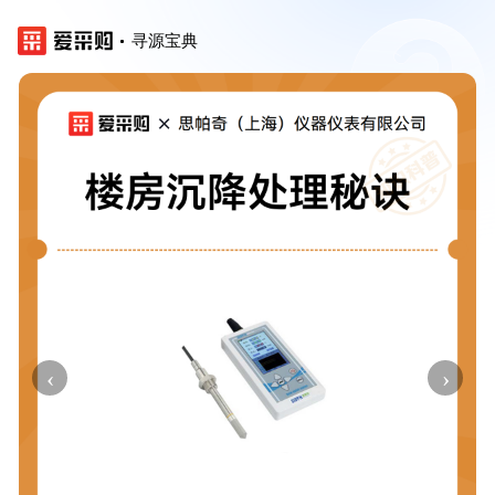
寻源宝典
‹
›