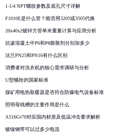
1-1/4 NPT螺纹参数及底孔尺寸详解
F1010E是什么管？能否用3205或3505代换
20x40x2镀锌方管单米重量计算与应用分析
抗渗混凝土中P6和P8膨胀剂分别加多少
法兰PN25和PN16有什么区别
消费者对洗衣机的核心需求调研与分析
U型螺栓的国家标准
煤矿用电热取暖器是否符合防爆电气设备标准
照明母线槽的主要作用是什么
A516Gr70对应国内材质及低温冲击要求解析
镀镍钢带可以过多少电流