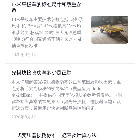
13米平板车的标准尺寸和载重参
数
13米平板车主要技术参数包括: a)外形
尺寸:长13m×宽2.45m,栏板高55cm b)
承载能力:标载30-35吨,最大允许总重
49吨 c)符合国家道路车辆外廓尺寸及
轴荷限值标准
2026年8月4日
光模块接收功率多少是正常
本文详细解答光模块接收功率的正常范围及影响因素，重
点分析千兆光模块的收光标准（典型值为-3dBm
至-24dBm），并提供不同速率光模块的参考值表格。同时
解释功率异常的常见原因（如光纤损耗、连接器问题）及
解决方案，帮助用户快速判断网络性能问题。
2026年8月4日
干式变压器损耗标准一览表及计算方法