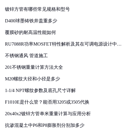
镀锌方管有哪些常见规格和型号
D400球墨铸铁井盖重多少
覆膜砂的耐高温性能如何
RU7088R功率MOSFET特性解析及其在可调电源设计中的
实践
不锈钢通风 管道施工
201不锈钢重量计算方法大全
M20螺纹大径和小径是多少
1-1/4 NPT螺纹参数及底孔尺寸详解
F1010E是什么管？能否用3205或3505代换
20x40x2镀锌方管单米重量计算与应用分析
抗渗混凝土中P6和P8膨胀剂分别加多少