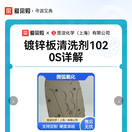
寻源宝典
‹
›