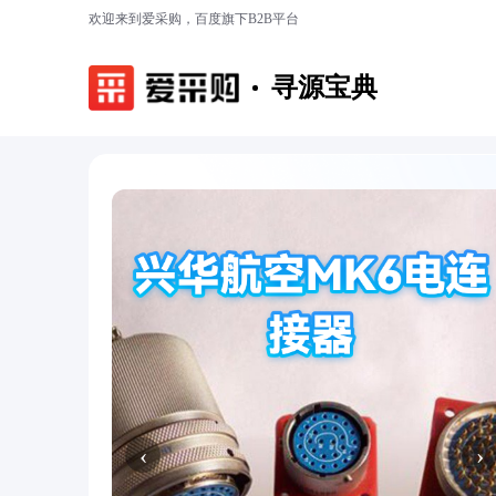
欢迎来到爱采购，百度旗下B2B平台
寻源宝典
‹
›