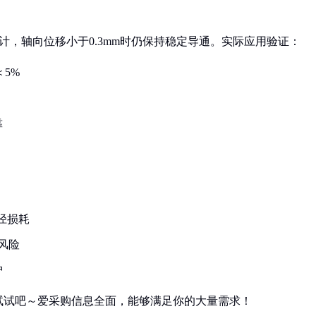
计，轴向位移小于0.3mm时仍保持稳定导通。实际应用验证：
＜5%
靠
径损耗
风险
护
试试吧～爱采购信息全面，能够满足你的大量需求！