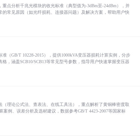
点分析千兆光模块的收光标准（典型值为-3dBm至-24dBm），并
常的常见原因（如光纤损耗、连接器问题）及解决方案，帮助用户快
/T 10228-2015），提供1000kVA变压器损耗计算实例，分步
，涵盖SCB10/SCB13等常见型号参数，指导用户快速掌握变压器
法（理论公式法、查表法、在线工具法），重点解析了黄铜棒密度取
计算案例、误差分析及选材建议，数据参考GB/T 4423-2007等国家标