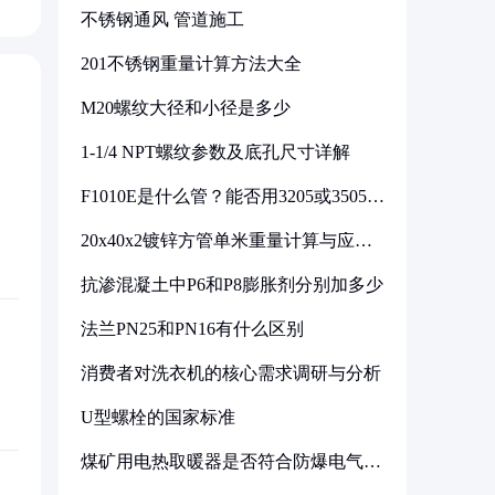
不锈钢通风 管道施工
201不锈钢重量计算方法大全
M20螺纹大径和小径是多少
1-1/4 NPT螺纹参数及底孔尺寸详解
F1010E是什么管？能否用3205或3505代
换
20x40x2镀锌方管单米重量计算与应用
分析
抗渗混凝土中P6和P8膨胀剂分别加多少
法兰PN25和PN16有什么区别
消费者对洗衣机的核心需求调研与分析
U型螺栓的国家标准
煤矿用电热取暖器是否符合防爆电气设
备标准