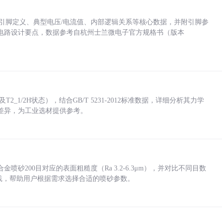
括各引脚定义、典型电压/电流值、内部逻辑关系等核心数据，并附引脚参
电路设计要点，数据参考自杭州士兰微电子官方规格书（版本
_1/2H状态），结合GB/T 5231-2012标准数据，详细分析其力学
差异，为工业选材提供参考。
砂200目对应的表面粗糙度（Ra 3.2-6.3μm），并对比不同目数
业实践，帮助用户根据需求选择合适的喷砂参数。