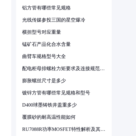
铝方管有哪些常见规格
光线传媒参投三国的星空爆冷
横担型号对应重量
锰矿石产品化合水含量
曲臂车规格型号大全
配电柜母排螺栓力矩要求及连接规范详
解
膨胀螺丝尺寸是多少
镀锌方管有哪些常见规格和型号
D400球墨铸铁井盖重多少
覆膜砂的耐高温性能如何
RU7088R功率MOSFET特性解析及其在
可调电源设计中的实践