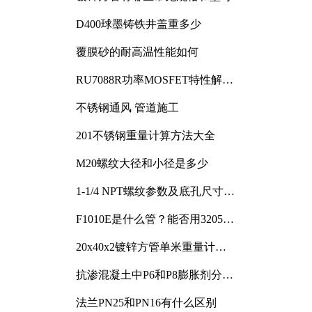
D400球墨铸铁井盖重多少
覆膜砂的耐高温性能如何
RU7088R功率MOSFET特性解析
及其在可调电源设计中的实践
不锈钢通风 管道施工
201不锈钢重量计算方法大全
M20螺纹大径和小径是多少
1-1/4 NPT螺纹参数及底孔尺寸详
解
F1010E是什么管？能否用3205或
3505代换
20x40x2镀锌方管单米重量计算
与应用分析
抗渗混凝土中P6和P8膨胀剂分别
加多少
法兰PN25和PN16有什么区别