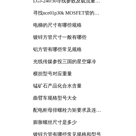
LGJ-240/30导线参数及载流量解
析
寻找nce01p30k MOSFET管的合
适替代型号
电梯的尺寸有哪些规格
镀锌方管尺寸一般有哪些
铝方管有哪些常见规格
光线传媒参投三国的星空爆冷
横担型号对应重量
锰矿石产品化合水含量
曲臂车规格型号大全
配电柜母排螺栓力矩要求及连接
规范详解
膨胀螺丝尺寸是多少
镀锌方管有哪些常见规格和型号