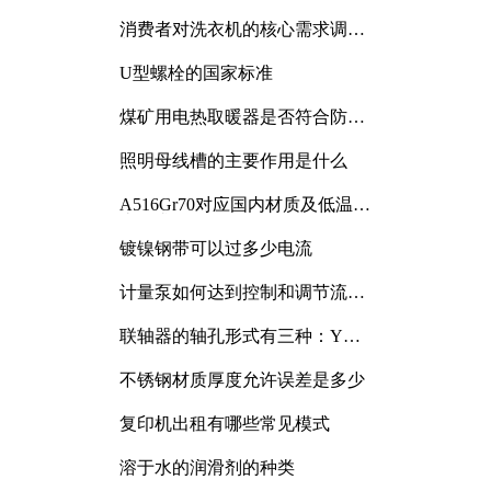
消费者对洗衣机的核心需求调研
与分析
U型螺栓的国家标准
煤矿用电热取暖器是否符合防爆
电气设备标准
照明母线槽的主要作用是什么
A516Gr70对应国内材质及低温冲
击要求解析
镀镍钢带可以过多少电流
计量泵如何达到控制和调节流量
的目的
联轴器的轴孔形式有三种：Y
型、J型、Z型
不锈钢材质厚度允许误差是多少
复印机出租有哪些常见模式
溶于水的润滑剂的种类