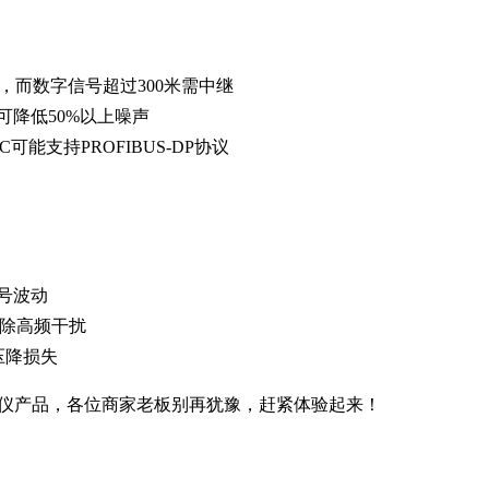
5%，而数字信号超过300米需中继
降低50%以上噪声
可能支持PROFIBUS-DP协议
号波动
消除高频干扰
的压降损失
仪产品，各位商家老板别再犹豫，赶紧体验起来！