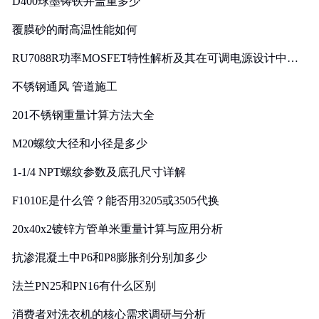
D400球墨铸铁井盖重多少
覆膜砂的耐高温性能如何
RU7088R功率MOSFET特性解析及其在可调电源设计中的
实践
不锈钢通风 管道施工
201不锈钢重量计算方法大全
M20螺纹大径和小径是多少
1-1/4 NPT螺纹参数及底孔尺寸详解
F1010E是什么管？能否用3205或3505代换
20x40x2镀锌方管单米重量计算与应用分析
抗渗混凝土中P6和P8膨胀剂分别加多少
法兰PN25和PN16有什么区别
消费者对洗衣机的核心需求调研与分析