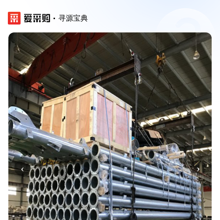
寻源宝典
‹
›