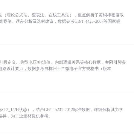
法（理论公式法、查表法、在线工具法），重点解析了黄铜棒密度取
计算案例、误差分析及选材建议，数据参考GB/T 4423-2007等国家标
括各引脚定义、典型电压/电流值、内部逻辑关系等核心数据，并附引脚参
电路设计要点，数据参考自杭州士兰微电子官方规格书（版本
_1/2H状态），结合GB/T 5231-2012标准数据，详细分析其力学
差异，为工业选材提供参考。