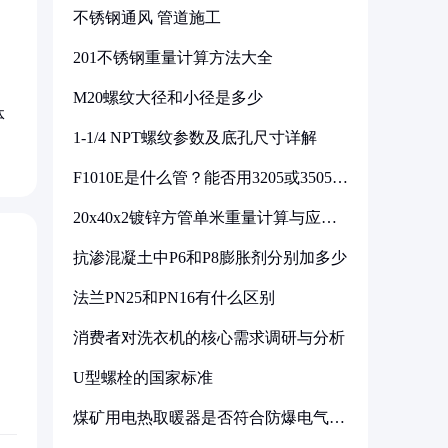
不锈钢通风 管道施工
201不锈钢重量计算方法大全
M20螺纹大径和小径是多少
体
1-1/4 NPT螺纹参数及底孔尺寸详解
F1010E是什么管？能否用3205或3505代
换
20x40x2镀锌方管单米重量计算与应用
分析
抗渗混凝土中P6和P8膨胀剂分别加多少
法兰PN25和PN16有什么区别
消费者对洗衣机的核心需求调研与分析
U型螺栓的国家标准
煤矿用电热取暖器是否符合防爆电气设
备标准