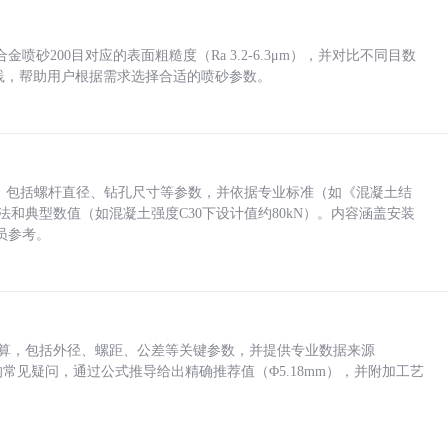
砂200目对应的表面粗糙度（Ra 3.2-6.3μm），并对比不同目数
业实践，帮助用户根据需求选择合适的喷砂参数。
力，包括螺杆直径、钻孔尺寸等参数，并依据专业标准（如《混凝土结
方法和典型数值（如混凝土强度C30下设计值约80kN）。内容涵盖安装
员参考。
底孔计算，包括外径、螺距、公差等关键参数，并提供专业数据来源
孔尺寸的常见疑问，通过公式推导给出精确推荐值（Φ5.18mm），并附加工艺