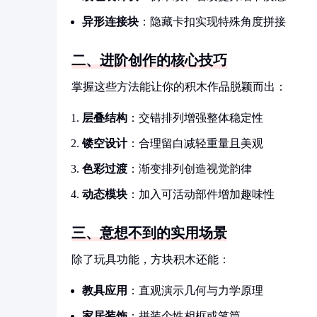
异形连接块
：隐藏卡扣实现特殊角度拼接
二、进阶创作的核心技巧
掌握这些方法能让你的积木作品脱颖而出：
层叠结构
：交错排列增强整体稳定性
镂空设计
：合理留白减轻重量且美观
色彩过渡
：渐变排列创造视觉韵律
动态模块
：加入可活动部件增加趣味性
三、意想不到的实用场景
除了玩具功能，方块积木还能：
教具应用
：直观演示几何与力学原理
家居装饰
：拼装个性相框或笔筒