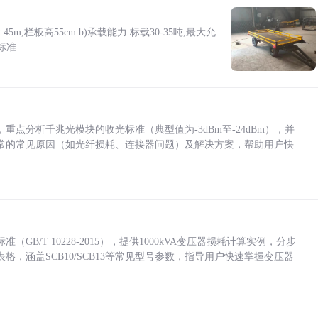
5m,栏板高55cm b)承载能力:标载30-35吨,最大允
标准
点分析千兆光模块的收光标准（典型值为-3dBm至-24dBm），并
常的常见原因（如光纤损耗、连接器问题）及解决方案，帮助用户快
/T 10228-2015），提供1000kVA变压器损耗计算实例，分步
，涵盖SCB10/SCB13等常见型号参数，指导用户快速掌握变压器