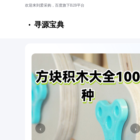
欢迎来到爱采购，百度旗下B2B平台
寻源宝典
‹
›