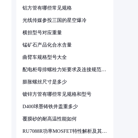
铝方管有哪些常见规格
光线传媒参投三国的星空爆冷
横担型号对应重量
锰矿石产品化合水含量
曲臂车规格型号大全
配电柜母排螺栓力矩要求及连接规范详
解
膨胀螺丝尺寸是多少
镀锌方管有哪些常见规格和型号
D400球墨铸铁井盖重多少
覆膜砂的耐高温性能如何
RU7088R功率MOSFET特性解析及其在
可调电源设计中的实践