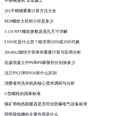
不锈钢通风 管道施工
201不锈钢重量计算方法大全
M20螺纹大径和小径是多少
1-1/4 NPT螺纹参数及底孔尺寸详解
F1010E是什么管？能否用3205或3505代换
20x40x2镀锌方管单米重量计算与应用分析
抗渗混凝土中P6和P8膨胀剂分别加多少
法兰PN25和PN16有什么区别
消费者对洗衣机的核心需求调研与分析
U型螺栓的国家标准
煤矿用电热取暖器是否符合防爆电气设备标准
照明母线槽的主要作用是什么