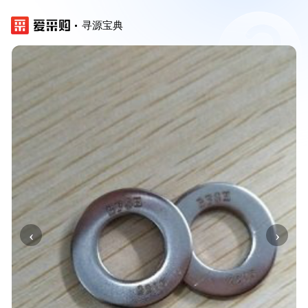
寻源宝典
‹
›