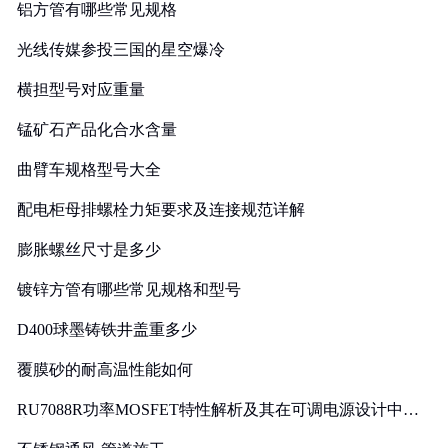
铝方管有哪些常见规格
光线传媒参投三国的星空爆冷
横担型号对应重量
锰矿石产品化合水含量
曲臂车规格型号大全
配电柜母排螺栓力矩要求及连接规范详解
膨胀螺丝尺寸是多少
镀锌方管有哪些常见规格和型号
D400球墨铸铁井盖重多少
覆膜砂的耐高温性能如何
RU7088R功率MOSFET特性解析及其在可调电源设计中的
实践