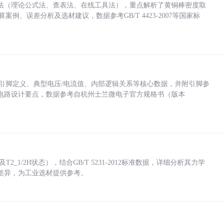
法（理论公式法、查表法、在线工具法），重点解析了黄铜棒密度取
计算案例、误差分析及选材建议，数据参考GB/T 4423-2007等国家标
括各引脚定义、典型电压/电流值、内部逻辑关系等核心数据，并附引脚参
电路设计要点，数据参考自杭州士兰微电子官方规格书（版本
_1/2H状态），结合GB/T 5231-2012标准数据，详细分析其力学
差异，为工业选材提供参考。