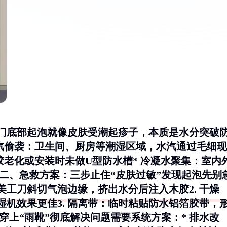
木门底部起泡就像皮肤受潮起疹子，本质是水分突破
汽偷袭
：卫生间、厨房等潮湿区域，水汽通过毛细现
胶老化或安装时未做U型防水槽*
冷凝水聚集
：室内
 二、急救方案：三步止住“皮肤过敏”发现起泡先别
美工刀斜切气泡边缘，挤出水分后注入木胶2.
干燥
机效果更佳3.
隔离带
：临时粘贴防水铝箔胶带，
门穿上“雨靴”彻底解决问题需要系统方案：*
排水改