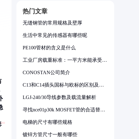
热门文章
无缝钢管的常用规格及壁厚
生活中常见的传感器有哪些呢
PE100管材的含义是什么
工业厂房载重标准：一平方米能承受多
少公斤
CONOSTAN公司简介
防
C13和C14插头国标与欧标的区别及其
标准解析
LGJ-240/30导线参数及载流量解析
外
急
寻找nce01p30k MOSFET管的合适替代
型号
电梯的尺寸有哪些规格
形
镀锌方管尺寸一般有哪些