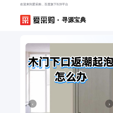
欢迎来到爱采购，百度旗下B2B平台
寻源宝典
‹
›