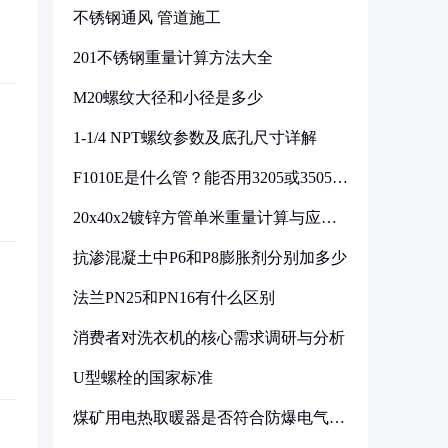
不锈钢通风 管道施工
201不锈钢重量计算方法大全
M20螺纹大径和小径是多少
1-1/4 NPT螺纹参数及底孔尺寸详解
F1010E是什么管？能否用3205或3505代
换
20x40x2镀锌方管单米重量计算与应用
分析
抗渗混凝土中P6和P8膨胀剂分别加多少
法兰PN25和PN16有什么区别
消费者对洗衣机的核心需求调研与分析
U型螺栓的国家标准
煤矿用电热取暖器是否符合防爆电气设
备标准