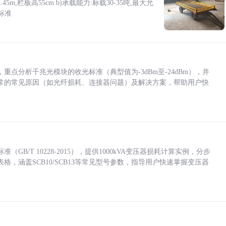
5m,栏板高55cm b)承载能力:标载30-35吨,最大允
标准
点分析千兆光模块的收光标准（典型值为-3dBm至-24dBm），并
常的常见原因（如光纤损耗、连接器问题）及解决方案，帮助用户快
/T 10228-2015），提供1000kVA变压器损耗计算实例，分步
，涵盖SCB10/SCB13等常见型号参数，指导用户快速掌握变压器