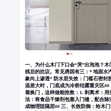
一、为什么木门下口会“哭”出泡泡？
线后的抗议。常见诱因有三：*
地面水
象向上渗透*
防水层失效
：门槛石密封
温差大时，门底成为冷桥结露重灾区##
着换门，这样做能抢救：1.
剥离术
：用
法
：将食品干燥剂包塞入门缝，配合除湿
成物理阻隔层## 三、长效防御：给木