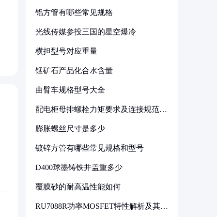
铝方管有哪些常见规格
光线传媒参投三国的星空爆冷
横担型号对应重量
锰矿石产品化合水含量
曲臂车规格型号大全
配电柜母排螺栓力矩要求及连接规范详
解
膨胀螺丝尺寸是多少
镀锌方管有哪些常见规格和型号
D400球墨铸铁井盖重多少
覆膜砂的耐高温性能如何
RU7088R功率MOSFET特性解析及其在
可调电源设计中的实践