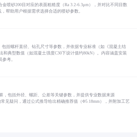
砂200目对应的表面粗糙度（Ra 3.2-6.3μm），并对比不同目数
业实践，帮助用户根据需求选择合适的喷砂参数。
力，包括螺杆直径、钻孔尺寸等参数，并依据专业标准（如《混凝土结
方法和典型数值（如混凝土强度C30下设计值约80kN）。内容涵盖安装
员参考。
底孔计算，包括外径、螺距、公差等关键参数，并提供专业数据来源
孔尺寸的常见疑问，通过公式推导给出精确推荐值（Φ5.18mm），并附加工艺