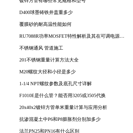
镀锌方管有哪些常见规格和型号
D400球墨铸铁井盖重多少
覆膜砂的耐高温性能如何
RU7088R功率MOSFET特性解析及其在可调电源设
计中的实践
不锈钢通风 管道施工
201不锈钢重量计算方法大全
M20螺纹大径和小径是多少
1-1/4 NPT螺纹参数及底孔尺寸详解
F1010E是什么管？能否用3205或3505代换
20x40x2镀锌方管单米重量计算与应用分析
抗渗混凝土中P6和P8膨胀剂分别加多少
法兰PN25和PN16有什么区别