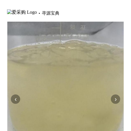
寻源宝典
‹
›