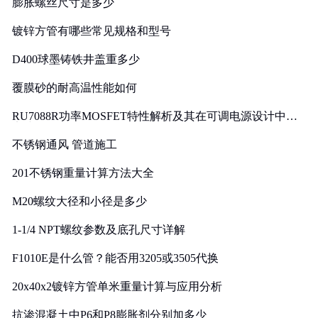
膨胀螺丝尺寸是多少
镀锌方管有哪些常见规格和型号
D400球墨铸铁井盖重多少
覆膜砂的耐高温性能如何
RU7088R功率MOSFET特性解析及其在可调电源设计中的
实践
不锈钢通风 管道施工
201不锈钢重量计算方法大全
M20螺纹大径和小径是多少
1-1/4 NPT螺纹参数及底孔尺寸详解
F1010E是什么管？能否用3205或3505代换
20x40x2镀锌方管单米重量计算与应用分析
抗渗混凝土中P6和P8膨胀剂分别加多少