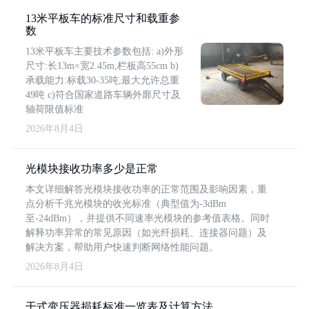
13米平板车的标准尺寸和载重参
数
13米平板车主要技术参数包括: a)外形
尺寸:长13m×宽2.45m,栏板高55cm b)
承载能力:标载30-35吨,最大允许总重
49吨 c)符合国家道路车辆外廓尺寸及
轴荷限值标准
2026年8月4日
光模块接收功率多少是正常
本文详细解答光模块接收功率的正常范围及影响因素，重
点分析千兆光模块的收光标准（典型值为-3dBm
至-24dBm），并提供不同速率光模块的参考值表格。同时
解释功率异常的常见原因（如光纤损耗、连接器问题）及
解决方案，帮助用户快速判断网络性能问题。
2026年8月4日
干式变压器损耗标准一览表及计算方法