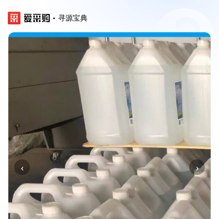
寻源宝典
‹
›