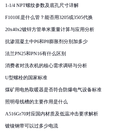
1-1/4 NPT螺纹参数及底孔尺寸详解
F1010E是什么管？能否用3205或3505代换
20x40x2镀锌方管单米重量计算与应用分析
抗渗混凝土中P6和P8膨胀剂分别加多少
法兰PN25和PN16有什么区别
消费者对洗衣机的核心需求调研与分析
U型螺栓的国家标准
煤矿用电热取暖器是否符合防爆电气设备标准
照明母线槽的主要作用是什么
A516Gr70对应国内材质及低温冲击要求解析
镀镍钢带可以过多少电流