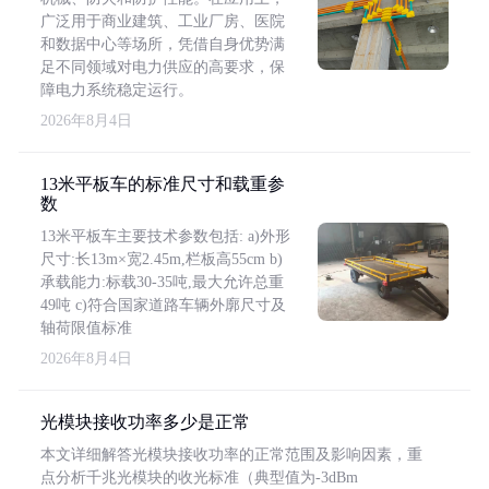
广泛用于商业建筑、工业厂房、医院
和数据中心等场所，凭借自身优势满
足不同领域对电力供应的高要求，保
障电力系统稳定运行。
2026年8月4日
13米平板车的标准尺寸和载重参
数
13米平板车主要技术参数包括: a)外形
尺寸:长13m×宽2.45m,栏板高55cm b)
承载能力:标载30-35吨,最大允许总重
49吨 c)符合国家道路车辆外廓尺寸及
轴荷限值标准
2026年8月4日
光模块接收功率多少是正常
本文详细解答光模块接收功率的正常范围及影响因素，重
点分析千兆光模块的收光标准（典型值为-3dBm