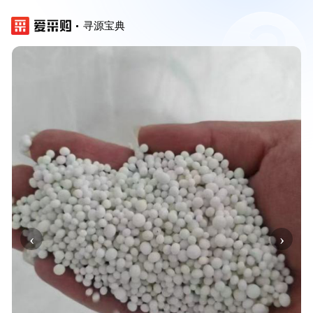
寻源宝典
‹
›