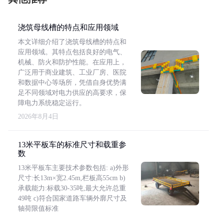
浇筑母线槽的特点和应用领域
本文详细介绍了浇筑母线槽的特点和
应用领域。其特点包括良好的电气、
机械、防火和防护性能。在应用上，
广泛用于商业建筑、工业厂房、医院
和数据中心等场所，凭借自身优势满
足不同领域对电力供应的高要求，保
障电力系统稳定运行。
2026年8月4日
13米平板车的标准尺寸和载重参
数
13米平板车主要技术参数包括: a)外形
尺寸:长13m×宽2.45m,栏板高55cm b)
承载能力:标载30-35吨,最大允许总重
49吨 c)符合国家道路车辆外廓尺寸及
轴荷限值标准