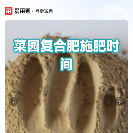
寻源宝典
‹
›