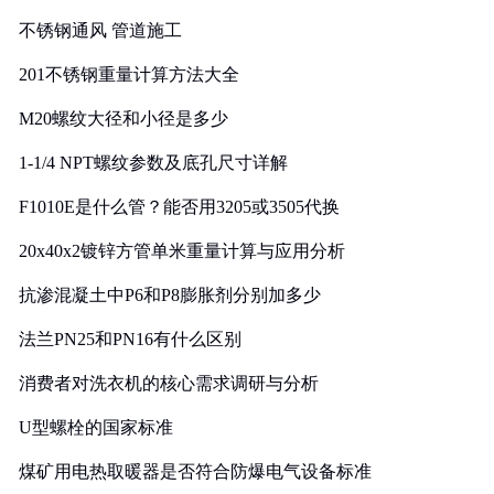
实践
不锈钢通风 管道施工
201不锈钢重量计算方法大全
M20螺纹大径和小径是多少
1-1/4 NPT螺纹参数及底孔尺寸详解
F1010E是什么管？能否用3205或3505代换
20x40x2镀锌方管单米重量计算与应用分析
抗渗混凝土中P6和P8膨胀剂分别加多少
法兰PN25和PN16有什么区别
消费者对洗衣机的核心需求调研与分析
U型螺栓的国家标准
煤矿用电热取暖器是否符合防爆电气设备标准