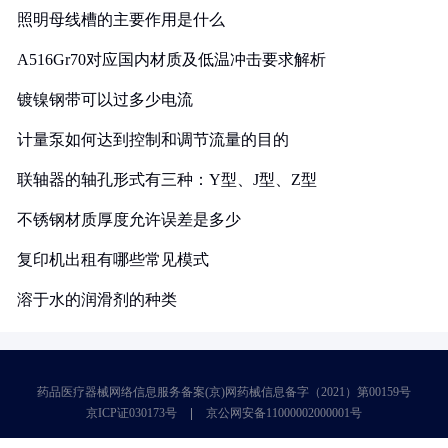
照明母线槽的主要作用是什么
A516Gr70对应国内材质及低温冲击要求解析
镀镍钢带可以过多少电流
计量泵如何达到控制和调节流量的目的
联轴器的轴孔形式有三种：Y型、J型、Z型
不锈钢材质厚度允许误差是多少
复印机出租有哪些常见模式
溶于水的润滑剂的种类
药品医疗器械网络信息服务备案(京)网药械信息备字（2021）第00159号
京ICP证030173号
京公网安备11000002000001号