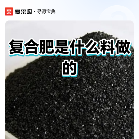
寻源宝典
‹
›