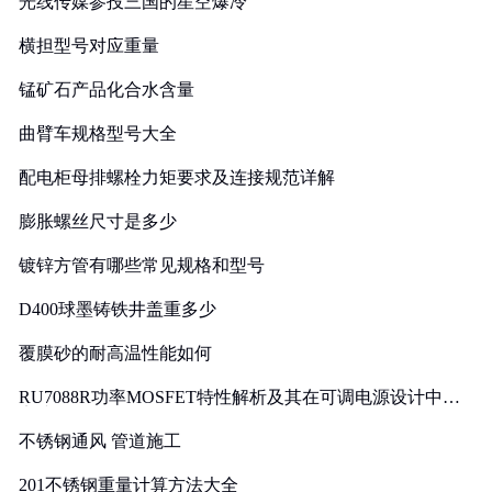
光线传媒参投三国的星空爆冷
横担型号对应重量
锰矿石产品化合水含量
曲臂车规格型号大全
配电柜母排螺栓力矩要求及连接规范详解
膨胀螺丝尺寸是多少
镀锌方管有哪些常见规格和型号
D400球墨铸铁井盖重多少
覆膜砂的耐高温性能如何
RU7088R功率MOSFET特性解析及其在可调电源设计中的
实践
不锈钢通风 管道施工
201不锈钢重量计算方法大全