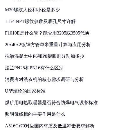
M20螺纹大径和小径是多少
1-1/4 NPT螺纹参数及底孔尺寸详解
F1010E是什么管？能否用3205或3505代换
20x40x2镀锌方管单米重量计算与应用分析
抗渗混凝土中P6和P8膨胀剂分别加多少
法兰PN25和PN16有什么区别
消费者对洗衣机的核心需求调研与分析
U型螺栓的国家标准
煤矿用电热取暖器是否符合防爆电气设备标准
照明母线槽的主要作用是什么
A516Gr70对应国内材质及低温冲击要求解析