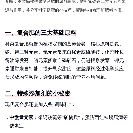
介绍：
本文揭秘种菜复合肥的原料组成，解析氮磷钾三大元素的来
源与作用，并分享科学搭配的小技巧，帮助种植者理解肥料本质。
一、复合肥的三大基础原料
种菜复合肥就像为植物定制的营养套餐，核心原料是氮、
磷、钾三种元素。氮元素常来自尿素或硫酸铵，让菜叶长
得油绿发亮；磷元素多取自磷矿石，促进根系发育；钾元
素通常来自钾盐，提升果实甜度。这些原料经过化学反应
后形成均匀颗粒，避免传统施肥的营养不均问题。
二、特殊添加剂的小秘密
现代复合肥还会加入些"调味料"：
中微量元素
：像钙镁硫等"矿物质"，预防西红柿脐腐病等
缺素症