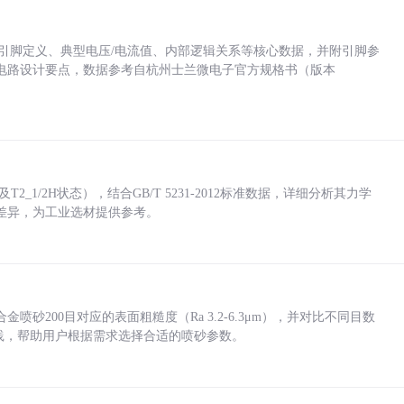
括各引脚定义、典型电压/电流值、内部逻辑关系等核心数据，并附引脚参
电路设计要点，数据参考自杭州士兰微电子官方规格书（版本
_1/2H状态），结合GB/T 5231-2012标准数据，详细分析其力学
差异，为工业选材提供参考。
砂200目对应的表面粗糙度（Ra 3.2-6.3μm），并对比不同目数
业实践，帮助用户根据需求选择合适的喷砂参数。