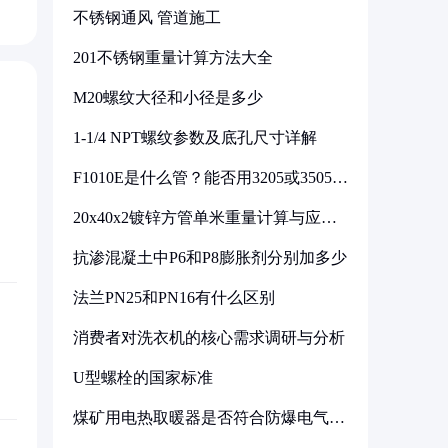
不锈钢通风 管道施工
201不锈钢重量计算方法大全
M20螺纹大径和小径是多少
1-1/4 NPT螺纹参数及底孔尺寸详解
F1010E是什么管？能否用3205或3505代
换
20x40x2镀锌方管单米重量计算与应用
分析
抗渗混凝土中P6和P8膨胀剂分别加多少
法兰PN25和PN16有什么区别
消费者对洗衣机的核心需求调研与分析
U型螺栓的国家标准
煤矿用电热取暖器是否符合防爆电气设
备标准