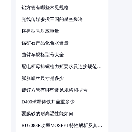
铝方管有哪些常见规格
光线传媒参投三国的星空爆冷
横担型号对应重量
锰矿石产品化合水含量
曲臂车规格型号大全
配电柜母排螺栓力矩要求及连接规范详
解
膨胀螺丝尺寸是多少
镀锌方管有哪些常见规格和型号
D400球墨铸铁井盖重多少
覆膜砂的耐高温性能如何
RU7088R功率MOSFET特性解析及其在
可调电源设计中的实践