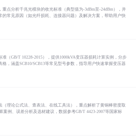
点分析千兆光模块的收光标准（典型值为-3dBm至-24dBm），并
常的常见原因（如光纤损耗、连接器问题）及解决方案，帮助用户快
/T 10228-2015），提供1000kVA变压器损耗计算实例，分步
，涵盖SCB10/SCB13等常见型号参数，指导用户快速掌握变压器
法（理论公式法、查表法、在线工具法），重点解析了黄铜棒密度取
计算案例、误差分析及选材建议，数据参考GB/T 4423-2007等国家标