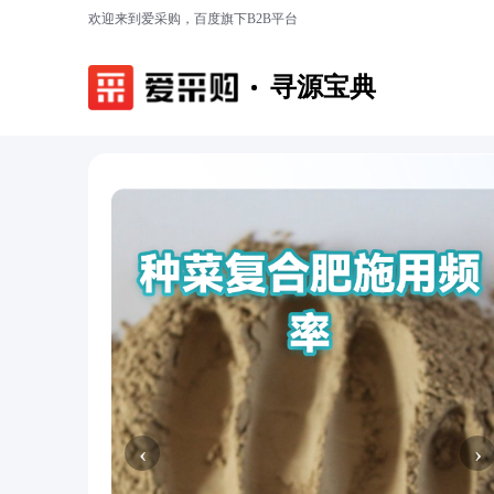
欢迎来到爱采购，百度旗下B2B平台
寻源宝典
‹
›