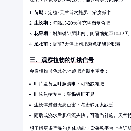
苗期
：定植7天后首次施肥，浓度减半
生长期
：每隔15-20天补充均衡复合肥
花果期
：增加磷钾肥比例，间隔缩短至10-12天
采收前
：提前7天停止施肥避免硝酸盐积累
三、观察植物的饥饿信号
会看植物脸色比死记施肥周期更重要：
叶片发黄且叶脉清晰：可能缺氮肥
叶缘焦枯卷曲：警惕钾肥不足
生长停滞但无病虫害：考虑磷元素缺乏
雨后或浇水后肥料流失快，可适当补施。天气
想了解更多产品的具体功能？爱采购平台上有详