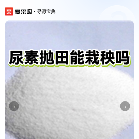
寻源宝典
‹
›