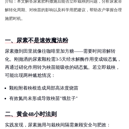
介绍：
本文解答尿素肥料撒施后能否立即栽秧的问题，分析尿素溶
解转化周期、对秧苗的影响以及科学用肥建议，帮助农户掌握合理
施肥时机。
一、尿素不是速效魔法粉
尿素撒到田里就像往咖啡里加方糖——需要时间溶解转
化。刚抛洒的尿素颗粒需3-5天经水解酶作用变成铵态氮，
再通过硝化作用转为秧苗能吸收的硝态氮。若立即栽秧，
可能出现两种尴尬情况：
颗粒附着秧根造成局部高浓度烧苗
有效氮尚未形成导致秧苗"饿肚子"
二、黄金48小时法则
实践发现，尿素施用与栽秧间隔需兼顾安全与肥效：