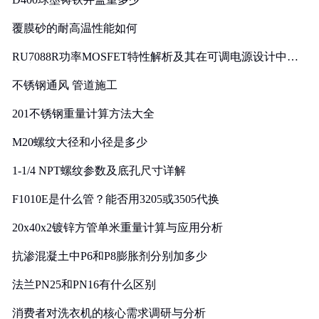
覆膜砂的耐高温性能如何
RU7088R功率MOSFET特性解析及其在可调电源设计中的
实践
不锈钢通风 管道施工
201不锈钢重量计算方法大全
M20螺纹大径和小径是多少
1-1/4 NPT螺纹参数及底孔尺寸详解
F1010E是什么管？能否用3205或3505代换
20x40x2镀锌方管单米重量计算与应用分析
抗渗混凝土中P6和P8膨胀剂分别加多少
法兰PN25和PN16有什么区别
消费者对洗衣机的核心需求调研与分析