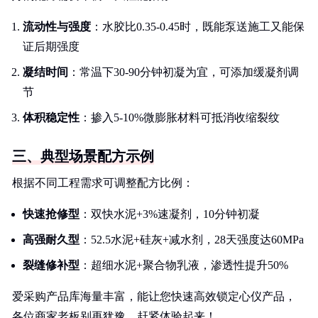
流动性与强度
：水胶比0.35-0.45时，既能泵送施工又能保
证后期强度
凝结时间
：常温下30-90分钟初凝为宜，可添加缓凝剂调
节
体积稳定性
：掺入5-10%微膨胀材料可抵消收缩裂纹
三、典型场景配方示例
根据不同工程需求可调整配方比例：
快速抢修型
：双快水泥+3%速凝剂，10分钟初凝
高强耐久型
：52.5水泥+硅灰+减水剂，28天强度达60MPa
裂缝修补型
：超细水泥+聚合物乳液，渗透性提升50%
爱采购产品库海量丰富，能让您快速高效锁定心仪产品，
各位商家老板别再犹豫，赶紧体验起来！