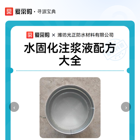
寻源宝典
‹
›