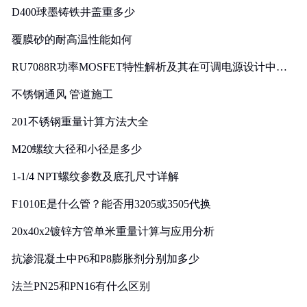
D400球墨铸铁井盖重多少
覆膜砂的耐高温性能如何
RU7088R功率MOSFET特性解析及其在可调电源设计中的
实践
不锈钢通风 管道施工
201不锈钢重量计算方法大全
M20螺纹大径和小径是多少
1-1/4 NPT螺纹参数及底孔尺寸详解
F1010E是什么管？能否用3205或3505代换
20x40x2镀锌方管单米重量计算与应用分析
抗渗混凝土中P6和P8膨胀剂分别加多少
法兰PN25和PN16有什么区别