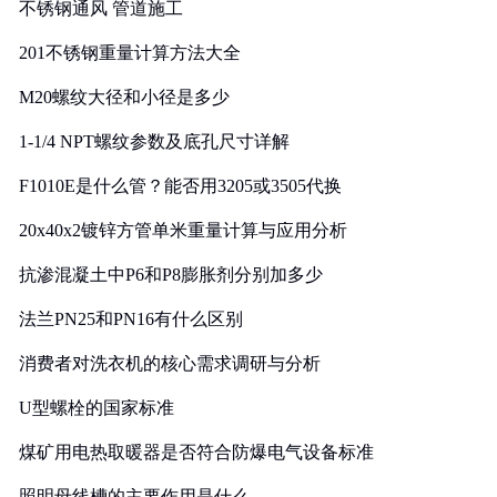
不锈钢通风 管道施工
201不锈钢重量计算方法大全
M20螺纹大径和小径是多少
1-1/4 NPT螺纹参数及底孔尺寸详解
F1010E是什么管？能否用3205或3505代换
20x40x2镀锌方管单米重量计算与应用分析
抗渗混凝土中P6和P8膨胀剂分别加多少
法兰PN25和PN16有什么区别
消费者对洗衣机的核心需求调研与分析
U型螺栓的国家标准
煤矿用电热取暖器是否符合防爆电气设备标准
照明母线槽的主要作用是什么