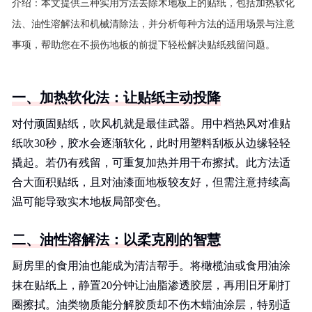
介绍：
本文提供三种实用方法去除木地板上的贴纸，包括加热软化
法、油性溶解法和机械清除法，并分析每种方法的适用场景与注意
事项，帮助您在不损伤地板的前提下轻松解决贴纸残留问题。
一、加热软化法：让贴纸主动投降
对付顽固贴纸，吹风机就是最佳武器。用中档热风对准贴
纸吹30秒，胶水会逐渐软化，此时用塑料刮板从边缘轻轻
撬起。若仍有残留，可重复加热并用干布擦拭。此方法适
合大面积贴纸，且对油漆面地板较友好，但需注意持续高
温可能导致实木地板局部变色。
二、油性溶解法：以柔克刚的智慧
厨房里的食用油也能成为清洁帮手。将橄榄油或食用油涂
抹在贴纸上，静置20分钟让油脂渗透胶层，再用旧牙刷打
圈擦拭。油类物质能分解胶质却不伤木蜡油涂层，特别适