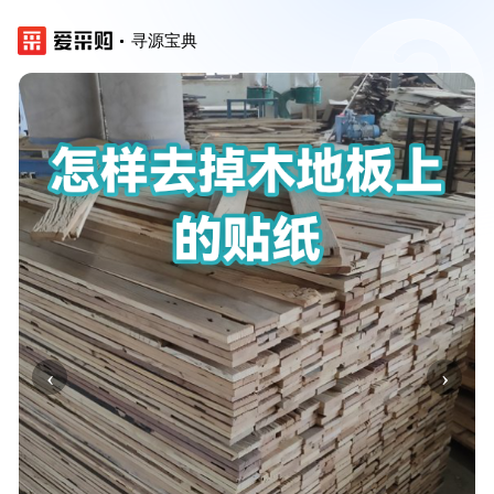
寻源宝典
‹
›