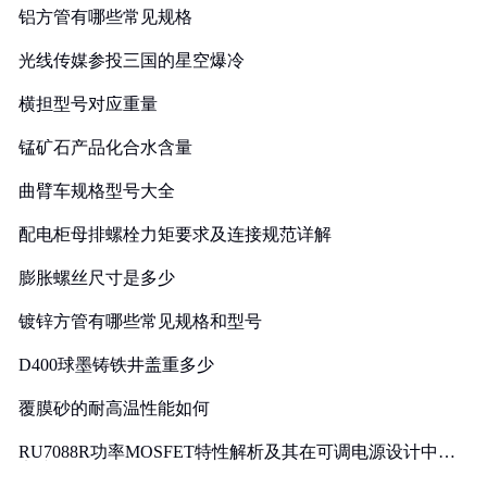
铝方管有哪些常见规格
光线传媒参投三国的星空爆冷
横担型号对应重量
锰矿石产品化合水含量
曲臂车规格型号大全
配电柜母排螺栓力矩要求及连接规范详解
膨胀螺丝尺寸是多少
镀锌方管有哪些常见规格和型号
D400球墨铸铁井盖重多少
覆膜砂的耐高温性能如何
RU7088R功率MOSFET特性解析及其在可调电源设计中的
实践