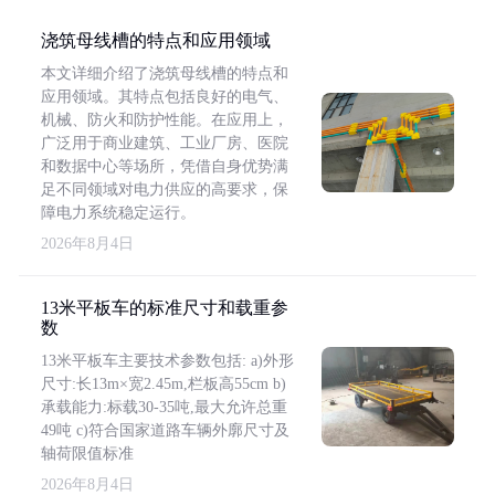
浇筑母线槽的特点和应用领域
本文详细介绍了浇筑母线槽的特点和
应用领域。其特点包括良好的电气、
机械、防火和防护性能。在应用上，
广泛用于商业建筑、工业厂房、医院
和数据中心等场所，凭借自身优势满
足不同领域对电力供应的高要求，保
障电力系统稳定运行。
2026年8月4日
13米平板车的标准尺寸和载重参
数
13米平板车主要技术参数包括: a)外形
尺寸:长13m×宽2.45m,栏板高55cm b)
承载能力:标载30-35吨,最大允许总重
49吨 c)符合国家道路车辆外廓尺寸及
轴荷限值标准
2026年8月4日