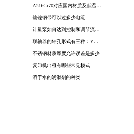
A516Gr70对应国内材质及低温冲
击要求解析
镀镍钢带可以过多少电流
计量泵如何达到控制和调节流量
的目的
联轴器的轴孔形式有三种：Y
型、J型、Z型
不锈钢材质厚度允许误差是多少
复印机出租有哪些常见模式
溶于水的润滑剂的种类