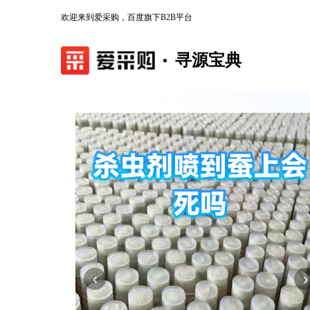
欢迎来到爱采购，百度旗下B2B平台
寻源宝典
‹
›