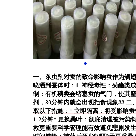
一、杀虫剂对蚕的致命影响蚕作为鳞
喷洒到蚕体时：1.
神经毒性
：菊酯类成
制
：有机磷类会堵塞蚕的气门，使其窒
剂，30分钟内就会出现拒食现象## 
取以下措施：*
立即隔离
：将受影响蚕
1-2分钟*
更换桑叶
：彻底清理被污染饲
救更重要科学管理能有效避免悲剧发生