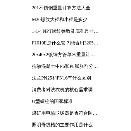
201不锈钢重量计算方法大全
M20螺纹大径和小径是多少
1-1/4 NPT螺纹参数及底孔尺寸详
解
F1010E是什么管？能否用3205或
3505代换
20x40x2镀锌方管单米重量计算
与应用分析
抗渗混凝土中P6和P8膨胀剂分别
加多少
法兰PN25和PN16有什么区别
消费者对洗衣机的核心需求调研
与分析
U型螺栓的国家标准
煤矿用电热取暖器是否符合防爆
电气设备标准
照明母线槽的主要作用是什么