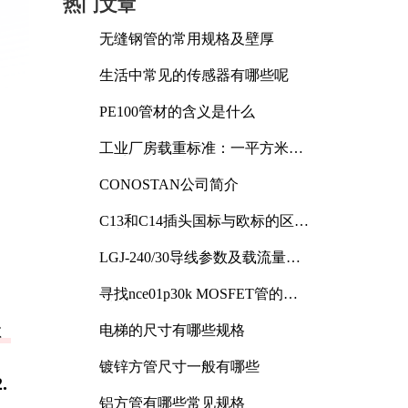
热门文章
无缝钢管的常用规格及壁厚
生活中常见的传感器有哪些呢
PE100管材的含义是什么
工业厂房载重标准：一平方米能
承受多少公斤
CONOSTAN公司简介
C13和C14插头国标与欧标的区别
及其标准解析
LGJ-240/30导线参数及载流量解
析
寻找nce01p30k MOSFET管的合
适替代型号
体
电梯的尺寸有哪些规格
镀锌方管尺寸一般有哪些
.
铝方管有哪些常见规格