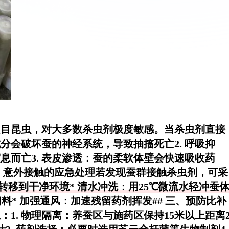
翅目昆虫，对大多数杀虫剂极度敏感。当杀虫剂直接
分会破坏蚕的神经系统，导致抽搐死亡2.
呼吸抑
息而亡3.
表皮渗透
：蚕的柔软体壁会快速吸收药
二、意外接触的应急处理若发现蚕群接触杀虫剂，可采
转移到干净环境*
清水冲洗
：用25℃微流水轻冲蚕
料*
加强通风
：加速残留药剂挥发## 三、预防比补
：1.
物理隔离
：养蚕区与施药区保持15米以上距离2