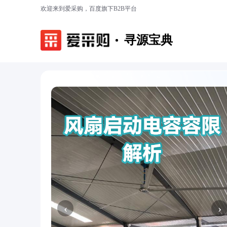
欢迎来到爱采购，百度旗下B2B平台
寻源宝典
‹
›