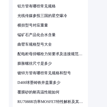
铝方管有哪些常见规格
光线传媒参投三国的星空爆冷
横担型号对应重量
锰矿石产品化合水含量
曲臂车规格型号大全
配电柜母排螺栓力矩要求及连接规范详
解
膨胀螺丝尺寸是多少
镀锌方管有哪些常见规格和型号
D400球墨铸铁井盖重多少
覆膜砂的耐高温性能如何
RU7088R功率MOSFET特性解析及其在
可调电源设计中的实践