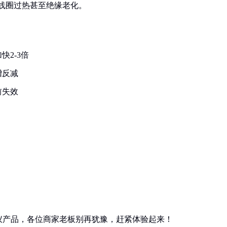
致线圈过热甚至绝缘老化。
2-3倍
增反减
前失效
仪产品，各位商家老板别再犹豫，赶紧体验起来！