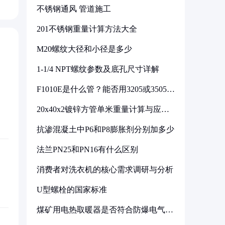
不锈钢通风 管道施工
201不锈钢重量计算方法大全
M20螺纹大径和小径是多少
1-1/4 NPT螺纹参数及底孔尺寸详解
F1010E是什么管？能否用3205或3505代
换
20x40x2镀锌方管单米重量计算与应用
分析
抗渗混凝土中P6和P8膨胀剂分别加多少
法兰PN25和PN16有什么区别
消费者对洗衣机的核心需求调研与分析
U型螺栓的国家标准
煤矿用电热取暖器是否符合防爆电气设
备标准