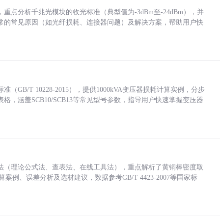
点分析千兆光模块的收光标准（典型值为-3dBm至-24dBm），并
常的常见原因（如光纤损耗、连接器问题）及解决方案，帮助用户快
/T 10228-2015），提供1000kVA变压器损耗计算实例，分步
，涵盖SCB10/SCB13等常见型号参数，指导用户快速掌握变压器
法（理论公式法、查表法、在线工具法），重点解析了黄铜棒密度取
计算案例、误差分析及选材建议，数据参考GB/T 4423-2007等国家标