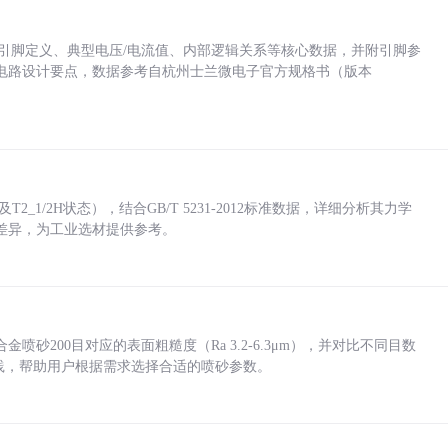
括各引脚定义、典型电压/电流值、内部逻辑关系等核心数据，并附引脚参
电路设计要点，数据参考自杭州士兰微电子官方规格书（版本
_1/2H状态），结合GB/T 5231-2012标准数据，详细分析其力学
差异，为工业选材提供参考。
砂200目对应的表面粗糙度（Ra 3.2-6.3μm），并对比不同目数
业实践，帮助用户根据需求选择合适的喷砂参数。