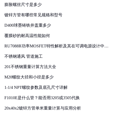
膨胀螺丝尺寸是多少
镀锌方管有哪些常见规格和型号
D400球墨铸铁井盖重多少
覆膜砂的耐高温性能如何
RU7088R功率MOSFET特性解析及其在可调电源设计中的
实践
不锈钢通风 管道施工
201不锈钢重量计算方法大全
M20螺纹大径和小径是多少
1-1/4 NPT螺纹参数及底孔尺寸详解
F1010E是什么管？能否用3205或3505代换
20x40x2镀锌方管单米重量计算与应用分析