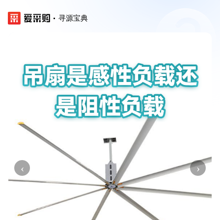
寻源宝典
‹
›