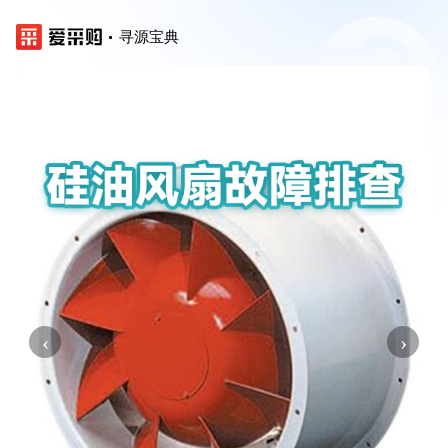
寻源宝典
‹
›