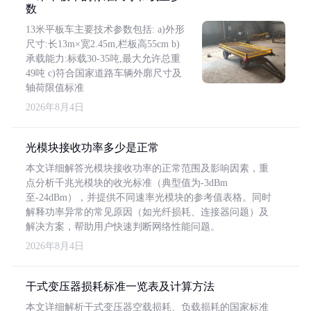
数
13米平板车主要技术参数包括: a)外形
尺寸:长13m×宽2.45m,栏板高55cm b)
承载能力:标载30-35吨,最大允许总重
49吨 c)符合国家道路车辆外廓尺寸及
轴荷限值标准
2026年8月4日
光模块接收功率多少是正常
本文详细解答光模块接收功率的正常范围及影响因素，重
点分析千兆光模块的收光标准（典型值为-3dBm
至-24dBm），并提供不同速率光模块的参考值表格。同时
解释功率异常的常见原因（如光纤损耗、连接器问题）及
解决方案，帮助用户快速判断网络性能问题。
2026年8月4日
干式变压器损耗标准一览表及计算方法
本文详细解析干式变压器空载损耗、负载损耗的国家标准