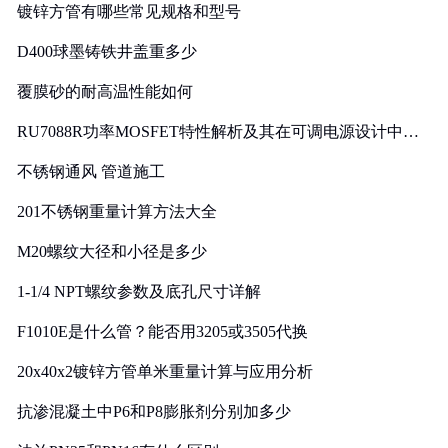
镀锌方管有哪些常见规格和型号
D400球墨铸铁井盖重多少
覆膜砂的耐高温性能如何
RU7088R功率MOSFET特性解析及其在可调电源设计中的
实践
不锈钢通风 管道施工
201不锈钢重量计算方法大全
M20螺纹大径和小径是多少
1-1/4 NPT螺纹参数及底孔尺寸详解
F1010E是什么管？能否用3205或3505代换
20x40x2镀锌方管单米重量计算与应用分析
抗渗混凝土中P6和P8膨胀剂分别加多少