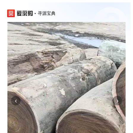
寻源宝典
‹
›