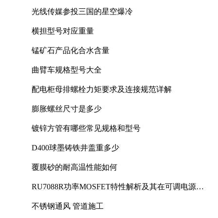
光线传媒参投三国的星空爆冷
横担型号对应重量
锰矿石产品化合水含量
曲臂车规格型号大全
配电柜母排螺栓力矩要求及连接规范详解
膨胀螺丝尺寸是多少
镀锌方管有哪些常见规格和型号
D400球墨铸铁井盖重多少
覆膜砂的耐高温性能如何
RU7088R功率MOSFET特性解析及其在可调电源设
计中的实践
不锈钢通风 管道施工