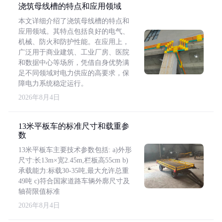
浇筑母线槽的特点和应用领域
本文详细介绍了浇筑母线槽的特点和
应用领域。其特点包括良好的电气、
机械、防火和防护性能。在应用上，
广泛用于商业建筑、工业厂房、医院
和数据中心等场所，凭借自身优势满
足不同领域对电力供应的高要求，保
障电力系统稳定运行。
2026年8月4日
13米平板车的标准尺寸和载重参
数
13米平板车主要技术参数包括: a)外形
尺寸:长13m×宽2.45m,栏板高55cm b)
承载能力:标载30-35吨,最大允许总重
49吨 c)符合国家道路车辆外廓尺寸及
轴荷限值标准
2026年8月4日