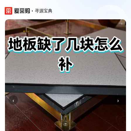
寻源宝典
‹
›