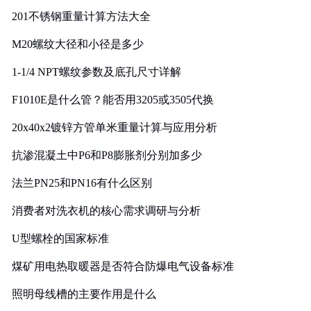
201不锈钢重量计算方法大全
M20螺纹大径和小径是多少
1-1/4 NPT螺纹参数及底孔尺寸详解
F1010E是什么管？能否用3205或3505代换
20x40x2镀锌方管单米重量计算与应用分析
抗渗混凝土中P6和P8膨胀剂分别加多少
法兰PN25和PN16有什么区别
消费者对洗衣机的核心需求调研与分析
U型螺栓的国家标准
煤矿用电热取暖器是否符合防爆电气设备标准
照明母线槽的主要作用是什么