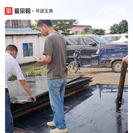
寻源宝典
‹
›