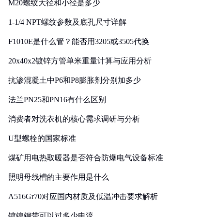
M20螺纹大径和小径是多少
1-1/4 NPT螺纹参数及底孔尺寸详解
F1010E是什么管？能否用3205或3505代换
20x40x2镀锌方管单米重量计算与应用分析
抗渗混凝土中P6和P8膨胀剂分别加多少
法兰PN25和PN16有什么区别
消费者对洗衣机的核心需求调研与分析
U型螺栓的国家标准
煤矿用电热取暖器是否符合防爆电气设备标准
照明母线槽的主要作用是什么
A516Gr70对应国内材质及低温冲击要求解析
镀镍钢带可以过多少电流