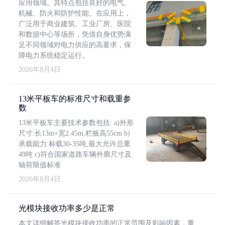
应用领域。其特点包括良好的电气、
机械、防火和防护性能。在应用上，
广泛用于商业建筑、工业厂房、医院
和数据中心等场所，凭借自身优势满
足不同领域对电力供应的高要求，保
障电力系统稳定运行。
2026年8月4日
13米平板车的标准尺寸和载重参
数
13米平板车主要技术参数包括: a)外形
尺寸:长13m×宽2.45m,栏板高55cm b)
承载能力:标载30-35吨,最大允许总重
49吨 c)符合国家道路车辆外廓尺寸及
轴荷限值标准
2026年8月4日
光模块接收功率多少是正常
本文详细解答光模块接收功率的正常范围及影响因素，重