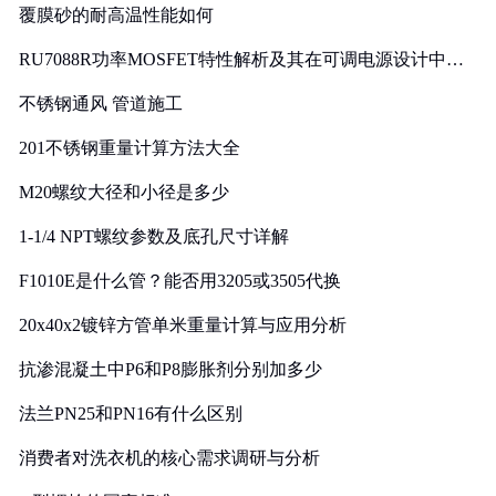
覆膜砂的耐高温性能如何
RU7088R功率MOSFET特性解析及其在可调电源设计中的
实践
不锈钢通风 管道施工
201不锈钢重量计算方法大全
M20螺纹大径和小径是多少
1-1/4 NPT螺纹参数及底孔尺寸详解
F1010E是什么管？能否用3205或3505代换
20x40x2镀锌方管单米重量计算与应用分析
抗渗混凝土中P6和P8膨胀剂分别加多少
法兰PN25和PN16有什么区别
消费者对洗衣机的核心需求调研与分析