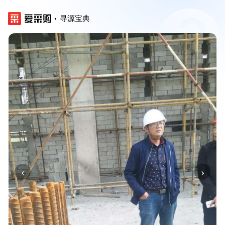
寻源宝典
‹
›